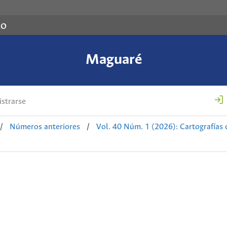
co
Maguaré
strarse
/
Números anteriores
/
Vol. 40 Núm. 1 (2026): Cartografías