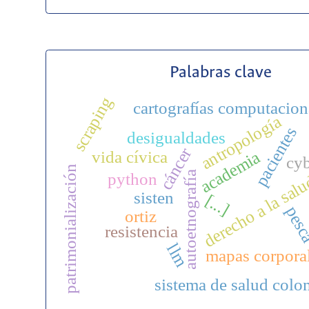
Palabras clave
scraping
cartografías computacion
antropología
pacientes
desigualdades
cáncer
vida cívica
academia
cy
patrimonialización
python
autoetnografía
derecho a la sal
sisten
[...]
pes
ortiz
resistencia
llm
mapas corpora
sistema de salud col