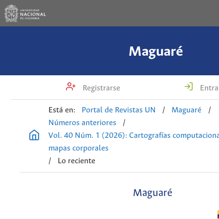
Maguaré
Registrarse
Entra
Está en:
Portal de Revistas UN
/
Maguaré
/
Números anteriores
/
Vol. 40 Núm. 1 (2026): Cartografías computaciona
mapas corporales
/
Lo reciente
Maguaré