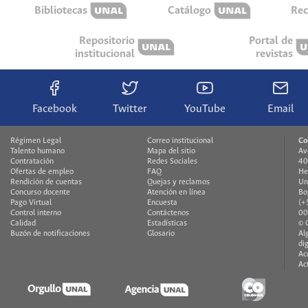
Bibliotecas
Catálogo
Rec
Repositorio
Portal de
institucional
revistas
Facebook
Twitter
YouTube
Email
Régimen Legal
Correo institucional
Co
Talento humano
Mapa del sitio
Av
Contratación
Redes Sociales
40
Ofertas de empleo
FAQ
He
Rendición de cuentas
Quejas y reclamos
Un
Concurso docente
Atención en línea
Bo
Pago Virtual
Encuesta
(+
Control interno
Contáctenos
00
Calidad
Estadísticas
© 
Buzón de notificaciones
Glosario
Al
di
Ac
Ac