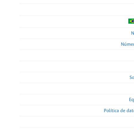
N
Númer
So
Eq
Política de da