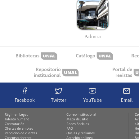
Palmira
Bibliotecas
Catálogo
Rec
Repositorio
Portal de
institucional
revistas
Facebook
Twitter
YouTube
Email
Régimen Legal
Correo institucional
Co
Talento humano
Mapa del sitio
Av
Contratación
Redes Sociales
40
Ofertas de empleo
FAQ
He
Rendición de cuentas
Quejas y reclamos
Un
Concurso docente
Atención en línea
Bo