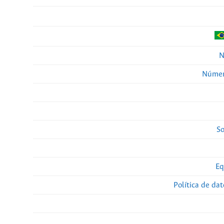
N
Númer
So
Eq
Política de da