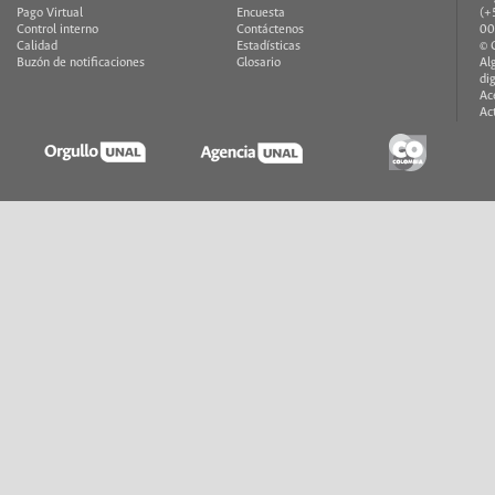
Pago Virtual
Encuesta
(+
Control interno
Contáctenos
00
Calidad
Estadísticas
© 
Buzón de notificaciones
Glosario
Al
di
Ac
Ac