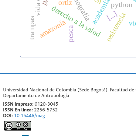
autoetnografía
academia
ortiz
python
derecho a la salud
[...]
resistencia
trampas
amazonía
vi
pesca
Universidad Nacional de Colombia (Sede Bogotá). Facultad de
Departamento de Antropología
ISSN Impreso:
0120-3045
ISSN En línea:
2256-5752
DOI:
10.15446/mag