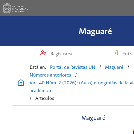
Maguaré
Registrarse
Entra
Está en:
Portal de Revistas UN
/
Maguaré
/
Números anteriores
/
Vol. 40 Núm. 2 (2026): (Auto) etnografías de la v
académica
/
Artículos
Maguaré