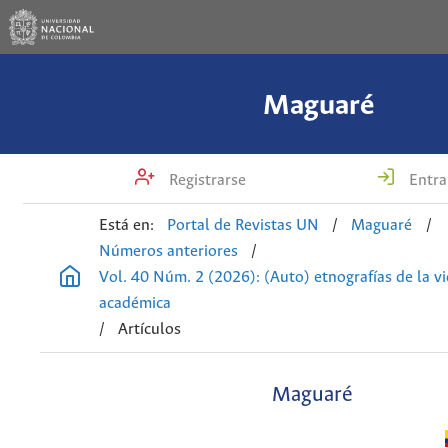
Maguaré
Registrarse
Entra
Está en:
Portal de Revistas UN
/
Maguaré
/
Números anteriores
/
Vol. 40 Núm. 2 (2026): (Auto) etnografías de la v
académica
/
Artículos
Maguaré