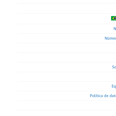
N
Númer
So
Eq
Política de da