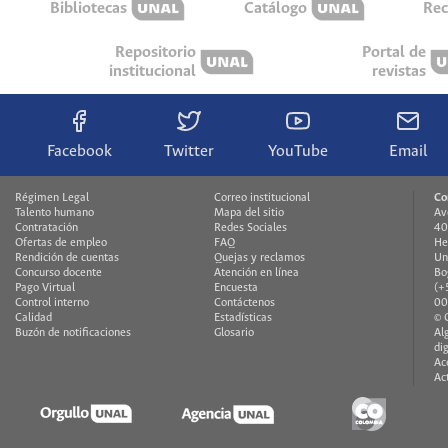
Bibliotecas
Catálogo
Rec
Repositorio
Portal de
institucional
revistas
Facebook
Twitter
YouTube
Email
Régimen Legal
Correo institucional
Co
Talento humano
Mapa del sitio
Av
Contratación
Redes Sociales
40
Ofertas de empleo
FAQ
He
Rendición de cuentas
Quejas y reclamos
Un
Concurso docente
Atención en línea
Bo
Pago Virtual
Encuesta
(+
Control interno
Contáctenos
00
Calidad
Estadísticas
© 
Buzón de notificaciones
Glosario
Al
di
Ac
Ac