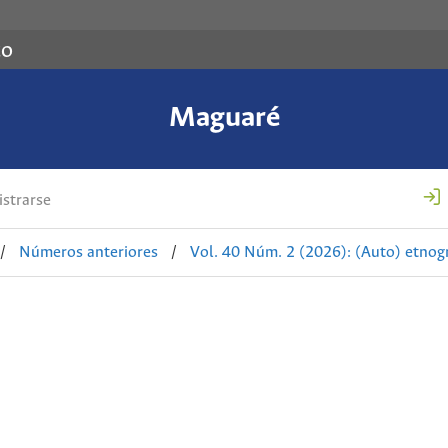
co
Maguaré
strarse
/
Números anteriores
/
Vol. 40 Núm. 2 (2026): (Auto) etnogr