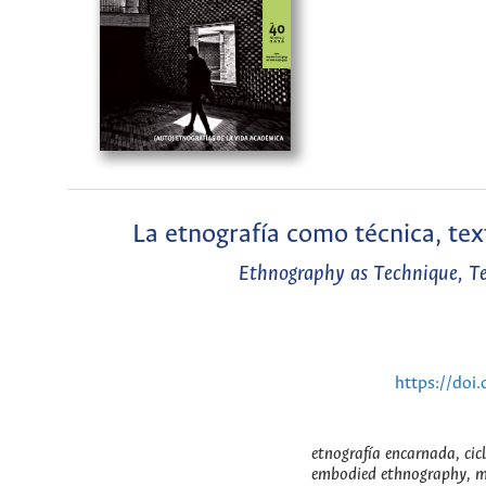
La etnografía como técnica, tex
Ethnography as Technique, Tex
https://do
etnografía encarnada, cic
embodied ethnography, me