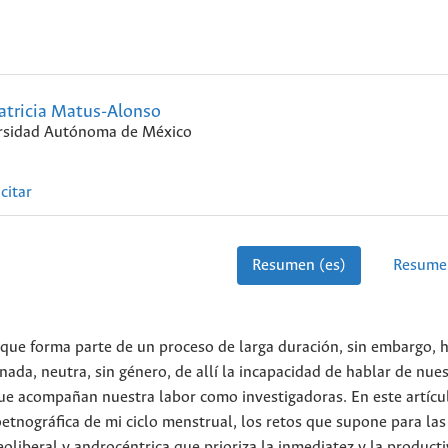
atricia Matus-Alonso
rsidad Autónoma de México
citar
Resumen (es)
Resume
o que forma parte de un proceso de larga duración, sin embargo,
ada, neutra, sin género, de allí la incapacidad de hablar de nue
s que acompañan nuestra labor como investigadoras. En este artíc
etnográfica de mi ciclo menstrual, los retos que supone para las
oliberal y androcéntrica que prioriza la inmediatez y la producti