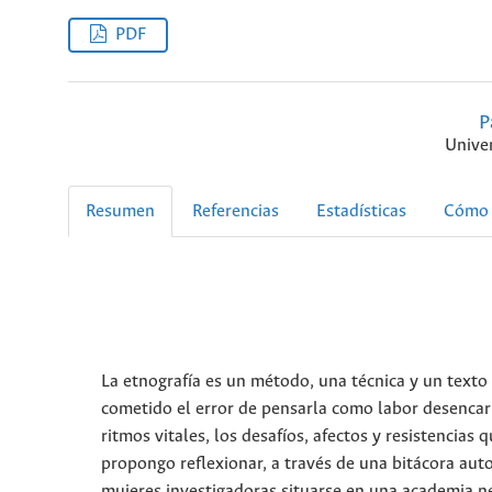
PDF
P
Unive
Resumen
Referencias
Estadísticas
Cómo 
La etnografía es un método, una técnica y un text
cometido el error de pensarla como labor desencarn
ritmos vitales, los desafíos, afectos y resistencia
propongo reflexionar, a través de una bitácora auto
mujeres investigadoras situarse en una academia ne