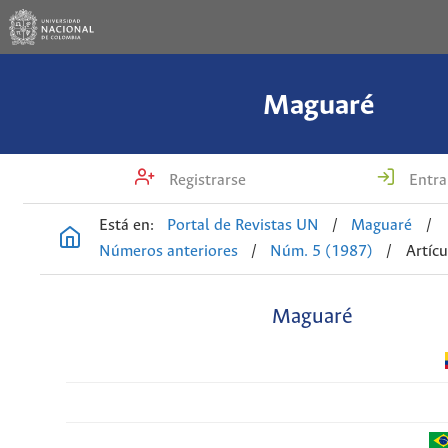
Maguaré
Registrarse
Entra
Está en:
Portal de Revistas UN
/
Maguaré
/
Números anteriores
/
Núm. 5 (1987)
/
Artícu
Maguaré