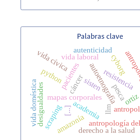
Palabras clave
autenticidad
vida cívica
antropol
vida laboral
cyborg
pacientes
autoetnografía
python
resistencia
cáncer
sisten
vida doméstica
desigualdades
pesca
ortiz
mapas corporales
academia
scraping
llm
antropo
[...]
amazonía
antropología de
derecho a la salud