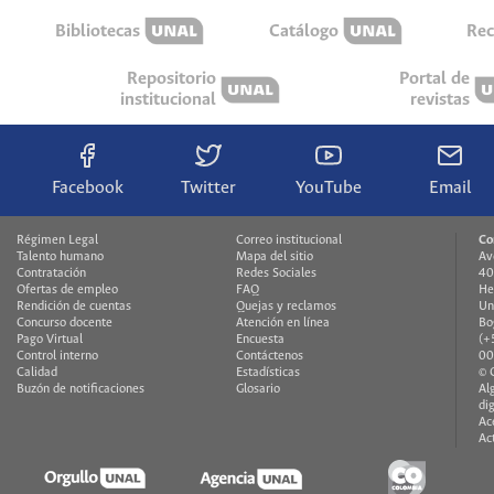
Bibliotecas
Catálogo
Rec
Repositorio
Portal de
institucional
revistas
Facebook
Twitter
YouTube
Email
Régimen Legal
Correo institucional
Co
Talento humano
Mapa del sitio
Av
Contratación
Redes Sociales
40
Ofertas de empleo
FAQ
He
Rendición de cuentas
Quejas y reclamos
Un
Concurso docente
Atención en línea
Bo
Pago Virtual
Encuesta
(+
Control interno
Contáctenos
00
Calidad
Estadísticas
© 
Buzón de notificaciones
Glosario
Al
di
Ac
Ac