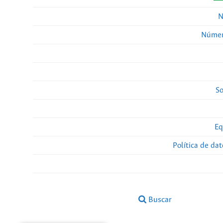
N
Númer
So
Eq
Política de da
Buscar