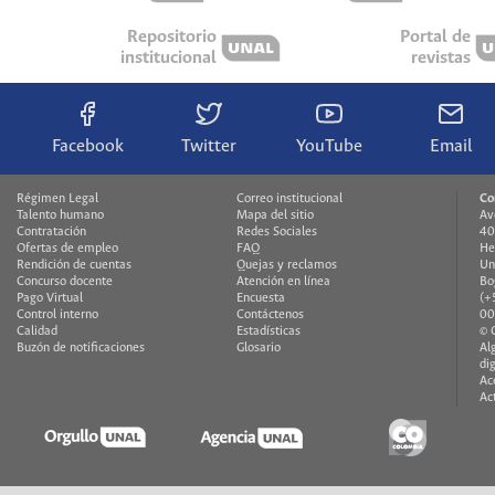
Repositorio
Portal de
institucional
revistas
Facebook
Twitter
YouTube
Email
Régimen Legal
Correo institucional
Co
Talento humano
Mapa del sitio
Av
Contratación
Redes Sociales
40
Ofertas de empleo
FAQ
He
Rendición de cuentas
Quejas y reclamos
Un
Concurso docente
Atención en línea
Bo
Pago Virtual
Encuesta
(+
Control interno
Contáctenos
00
Calidad
Estadísticas
© 
Buzón de notificaciones
Glosario
Al
di
Ac
Ac