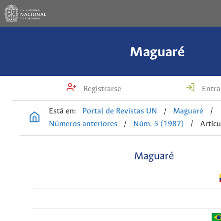
Maguaré
Registrarse
Entra
Está en:
Portal de Revistas UN
/
Maguaré
/
Números anteriores
/
Núm. 5 (1987)
/
Artícu
Maguaré