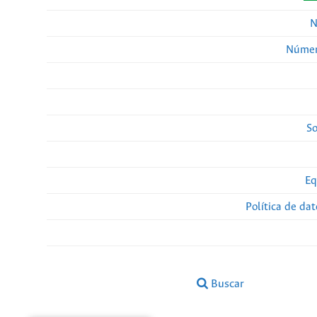
N
Númer
So
Eq
Política de da
Buscar