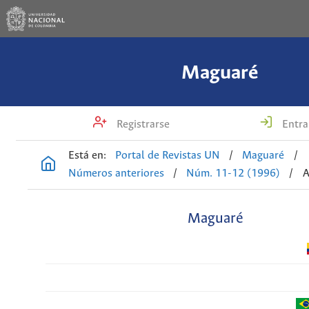
Maguaré
Registrarse
Entra
Está en:
Portal de Revistas UN
/
Maguaré
/
Números anteriores
/
Núm. 11-12 (1996)
/
A
Maguaré