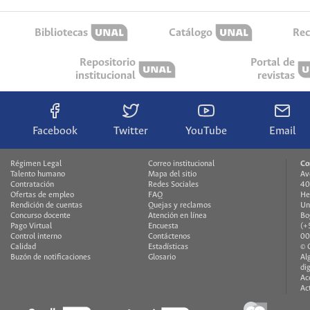
Bibliotecas
Catálogo
Rec
Repositorio
Portal de
institucional
revistas
Facebook
Twitter
YouTube
Email
Régimen Legal
Correo institucional
Co
Talento humano
Mapa del sitio
Av
Contratación
Redes Sociales
40
Ofertas de empleo
FAQ
He
Rendición de cuentas
Quejas y reclamos
Un
Concurso docente
Atención en línea
Bo
Pago Virtual
Encuesta
(+
Control interno
Contáctenos
00
Calidad
Estadísticas
© 
Buzón de notificaciones
Glosario
Al
di
Ac
Ac