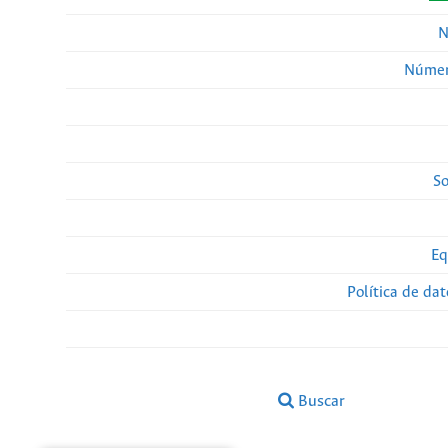
N
Númer
So
Eq
Política de da
Buscar