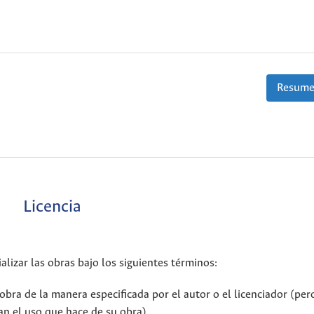
Resume
Licencia
alizar las obras bajo los siguientes términos:
bra de la manera especificada por el autor o el licenciador (per
n el uso que hace de su obra).