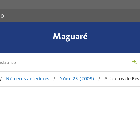
co
Maguaré
strarse
/
Números anteriores
/
Núm. 23 (2009)
/
Artículos de Rev