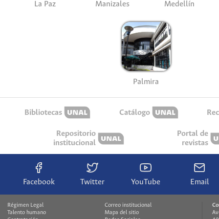
La Paz
Manizales
Medellín
Palmira
Bibliotecas
Catálogo
Rec
Repositorio
Portal de
institucional
revistas
Facebook
Twitter
YouTube
Email
Régimen Legal
Correo institucional
Co
Talento humano
Mapa del sitio
Av