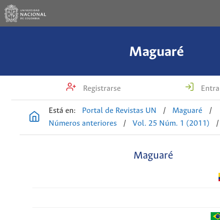
Maguaré
Registrarse
Entra
Está en:
Portal de Revistas UN
/
Maguaré
/
Números anteriores
/
Vol. 25 Núm. 1 (2011)
/
Maguaré