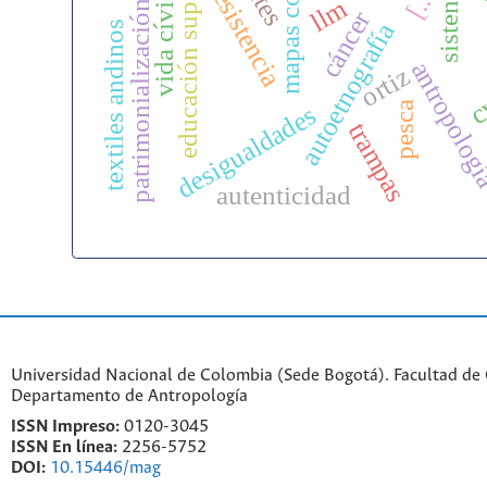
educación superior
[...]
resistencia
vida cívica
llm
patrimonialización
sisten
cáncer
autoetnografía
textiles andinos
antropolog
ortiz
c
pesca
desigualdades
trampas
autenticidad
Universidad Nacional de Colombia (Sede Bogotá). Facultad de
Departamento de Antropología
ISSN Impreso:
0120-3045
ISSN En línea:
2256-5752
DOI:
10.15446/mag