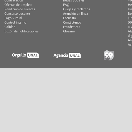
Contratación
Redes Sociales
40
Ofertas de empleo
FAQ
He
Rendición de cuentas
Quejas y reclamos
Un
Concurso docente
Atención en línea
Bo
Pago Virtual
Encuesta
(+
Control interno
Contáctenos
00
Calidad
Estadísticas
© 
Buzón de notificaciones
Glosario
Al
di
Ac
Ac