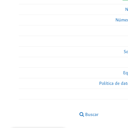
N
Númer
So
Eq
Política de da
Buscar