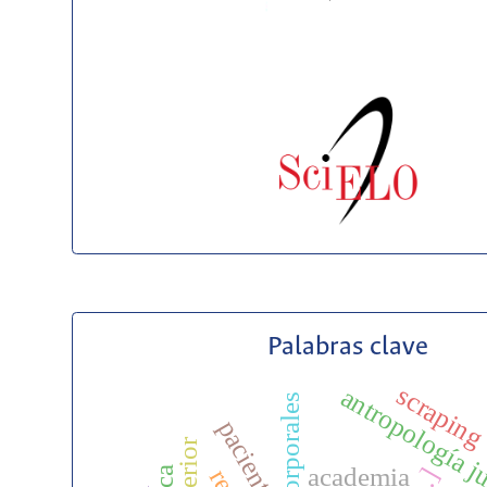
Palabras clave
scrapin
antropología j
mapas corporales
pacientes
academia