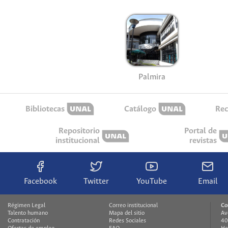
Palmira
Bibliotecas
Catálogo
Rec
Repositorio
Portal de
institucional
revistas
Facebook
Twitter
YouTube
Email
Régimen Legal
Correo institucional
Co
Talento humano
Mapa del sitio
Av
Contratación
Redes Sociales
40