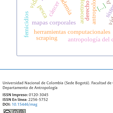
autoetnografía
antropología
academia
vid
cáncer
[...]
sist
pesca
femicidios
mapas corporales
herramientas computacionales
scraping
antropología del 
Universidad Nacional de Colombia (Sede Bogotá). Facultad de
Departamento de Antropología
ISSN Impreso:
0120-3045
ISSN En línea:
2256-5752
DOI:
10.15446/mag