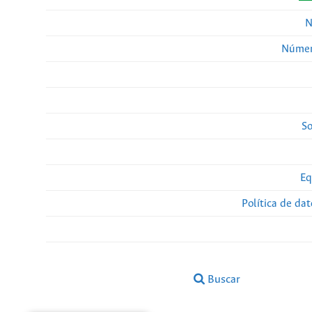
N
Númer
So
Eq
Política de da
Buscar