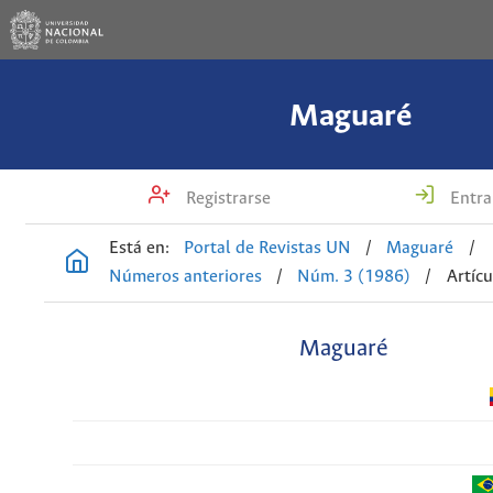
Maguaré
Registrarse
Entra
Está en:
Portal de Revistas UN
/
Maguaré
/
Números anteriores
/
Núm. 3 (1986)
/
Artícu
Maguaré