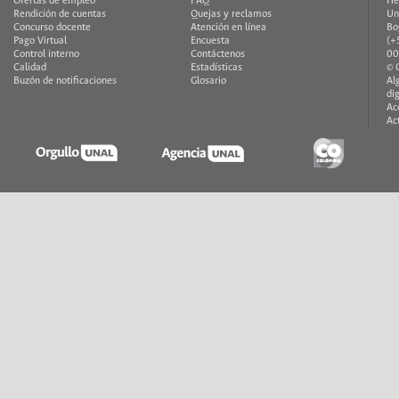
Ofertas de empleo
FAQ
He
Rendición de cuentas
Quejas y reclamos
Un
Concurso docente
Atención en línea
Bo
Pago Virtual
Encuesta
(+
Control interno
Contáctenos
00
Calidad
Estadísticas
© 
Buzón de notificaciones
Glosario
Al
di
Ac
Ac