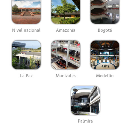
Nivel nacional
Amazonía
Bogotá
La Paz
Manizales
Medellín
Palmira