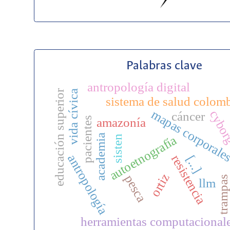
Palabras clave
antropología digital
educación superior
vida cívica
sistema de salud colom
mapas corporale
cybo
cáncer
pacientes
amazonía
academia
autoetnografía
sisten
antropología
resistencia
[...]
ortiz
pesca
trampas
llm
herramientas computacional