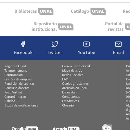
Bibliotecas
Catálogo
Rec
Repositorio
Portal de
institucional
revistas
Facebook
Twitter
YouTube
Email
Régimen Legal
Correo institucional
Co
Talento humano
Mapa del sitio
Av
Contratación
Redes Sociales
40
Ofertas de empleo
FAQ
He
Rendición de cuentas
Quejas y reclamos
Un
Concurso docente
Atención en línea
Bo
Pago Virtual
Encuesta
(+
Control interno
Contáctenos
00
Calidad
Estadísticas
© 
Buzón de notificaciones
Glosario
Al
di
Ac
Ac