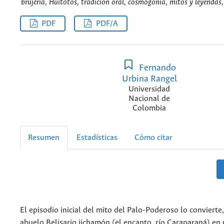
brujería, Huitotos, tradición oral, cosmogonía, mitos y leyendas
PDF
PDF/A
Fernando
Urbina Rangel
Universidad
Nacional de
Colombia
Resumen
Estadísticas
Cómo citar
El episodio inicial del mito del Palo-Poderoso lo convierte
abuelo Belisario jichamón (el encanto, río Caraparaná) en