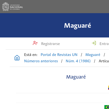
Maguaré
Registrarse
Entra
Está en:
Portal de Revistas UN
/
Maguaré
/
Números anteriores
/
Núm. 4 (1986)
/
Artícu
Maguaré