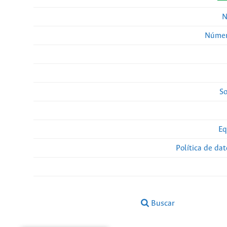
N
Númer
So
Eq
Política de da
Buscar