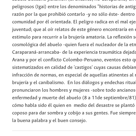
peligrosos (Igai) entre los denominados "historias de antig
razón por la que prohibió contarlo -y no sólo éste- dentro 
comunidad por él orientada. El peligro radica en el mal ej
juventud; que al oír relatos de este género encontraría en 
estimulo para recurrir a la brujería amatoria. La reflexión s
cosmológica del abuelo -quien fuera el nucleador de la etn
Caraparaná-arrancaba- de la experiencia traumática dejada
Arana y por el conflicto Colombo-Peruano, eventos esto q
sistematizados en calidad de 'castigos' cuyas causas debía
infracción de normas, en especial de aquellas atinentes al 
brujería y el canibalismo. En los diálogos y endechas ritua
pronunciaron los hombres y mujeres -sobre todo ancianos-
enfermedad y muerte del abuelo (8 a 11de septiembre/81)
cómo habla sido él quien en medio del desastre se plantó
coposo para dar sombra y cobijo a sus gentes. Fue siempr
la buena palabra y el buen consejo.