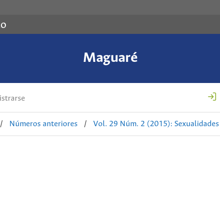
co
Maguaré
strarse
/
Números anteriores
/
Vol. 29 Núm. 2 (2015): Sexualidades