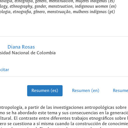
ología, etnografía, género, menstruación, mujeres indígenas (es)
logy, ethnography, gender, menstruation, indigenous women (en)
logia, etnografia, gênero, menstruação, mulheres indígenas (pt)
Diana Rosas
sidad Nacional de Colombia
citar
Resumen (es)
Resumen (en)
Resume
tropología, a partir de las investigaciones antropológicas sobre 
ómo se ha abordado este tema y sus consecuencias en la generaci
tural. El contraste entre diferentes trabajos etnográficos sobre 
nero se cuestiona a sí misma cuando la construcción de conocimi