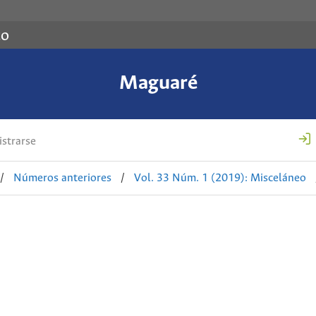
co
Maguaré
strarse
/
Números anteriores
/
Vol. 33 Núm. 1 (2019): Misceláneo