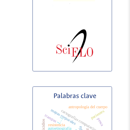
Palabras clave
antropología del cuerpo
mapas corporales
cartografías computacionales
pacientes
trampas
[...]
pesca
femicidios
resistencia
autoetnografía