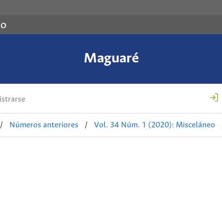
co
Maguaré
strarse
/
Números anteriores
/
Vol. 34 Núm. 1 (2020): Misceláneo