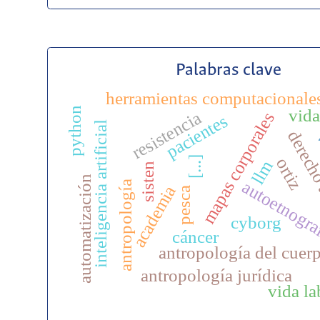
Palabras clave
herramientas computacionale
python
vida
resistencia
mapas corporales
pacientes
inteligencia artificial
derecho
v
[...]
ortiz
llm
sisten
automatización
autoetnogra
antropología
academia
pesca
cyborg
cáncer
antropología del cuer
antropología jurídica
vida la