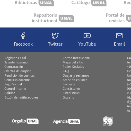
Bibliotecas
Catálogo
Rec
Repositorio
Portal de
institucional
revistas
Facebook
Twitter
YouTube
Email
Régimen Legal
Correo institucional
Co
Talento humano
Mapa del sitio
Av
Contratación
Redes Sociales
40
Ofertas de empleo
FAQ
He
Rendición de cuentas
Quejas y reclamos
Un
Concurso docente
Atención en línea
Bo
Pago Virtual
Encuesta
(+
Control interno
Contáctenos
00
Calidad
Estadísticas
© 
Buzón de notificaciones
Glosario
Al
di
Ac
Ac