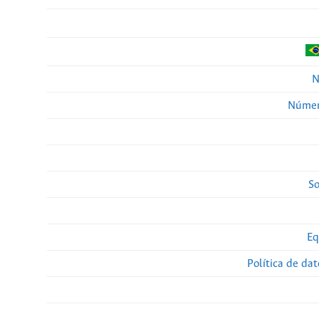
N
Númer
So
Eq
Política de da