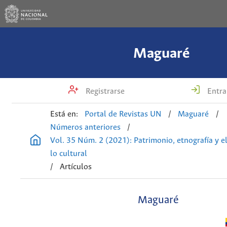
Maguaré
Registrarse
Entra
Está en:
Portal de Revistas UN
/
Maguaré
/
Números anteriores
/
Vol. 35 Núm. 2 (2021): Patrimonio, etnografía y el
lo cultural
/
Artículos
Maguaré