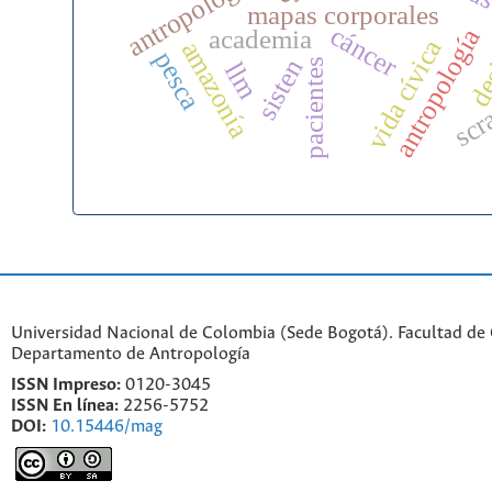
des
mapas corporales
cáncer
antropología
academia
vida cívica
amazonía
pesca
sisten
pacientes
llm
scr
Universidad Nacional de Colombia (Sede Bogotá). Facultad de
Departamento de Antropología
ISSN Impreso:
0120-3045
ISSN En línea:
2256-5752
DOI:
10.15446/mag