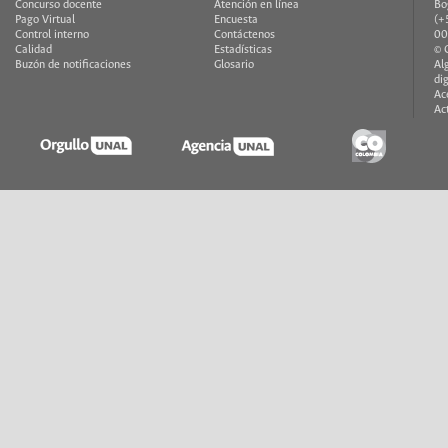
Concurso docente
Atención en línea
Bo
Pago Virtual
Encuesta
(+
Control interno
Contáctenos
00
Calidad
Estadísticas
© 
Buzón de notificaciones
Glosario
Al
di
Ac
Ac