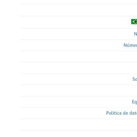
N
Númer
So
Eq
Política de da