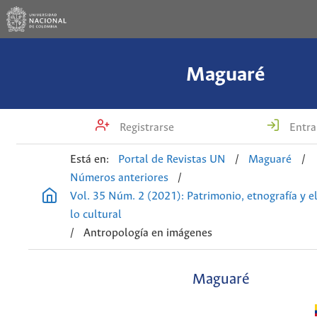
Maguaré
Registrarse
Entra
Está en:
Portal de Revistas UN
/
Maguaré
/
Números anteriores
/
Vol. 35 Núm. 2 (2021): Patrimonio, etnografía y el
lo cultural
/
Antropología en imágenes
Maguaré