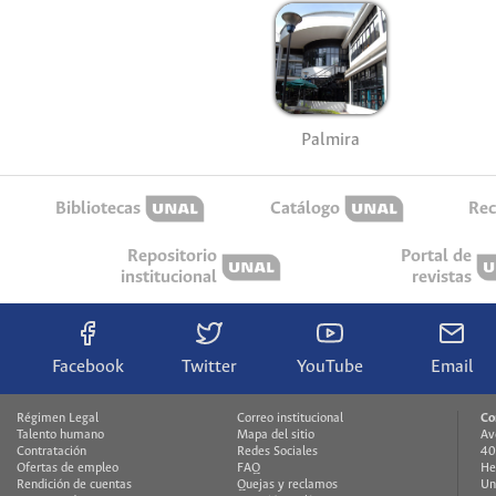
Palmira
Bibliotecas
Catálogo
Rec
Repositorio
Portal de
institucional
revistas
Facebook
Twitter
YouTube
Email
Régimen Legal
Correo institucional
Co
Talento humano
Mapa del sitio
Av
Contratación
Redes Sociales
40
Ofertas de empleo
FAQ
He
Rendición de cuentas
Quejas y reclamos
Un