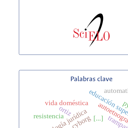
Palabras clave
automat
educación supe
vida doméstica
p
autoetnogr
ortiz
antropología jurídica
resistencia
cyborg
trampa
[...]