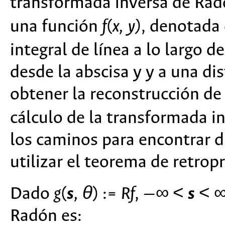
transformada inversa de Rad
una función
f
(
x, y)
, denotad
integral de línea a lo largo d
desde la abscisa y y a una dis
obtener la reconstrucción de
cálculo de la transformada 
los caminos para encontrar d
utilizar el teorema de retropr
Dado
g
(
s
, θ
) :=
Rf
, —∞ <
s
< ∞
Radón es: