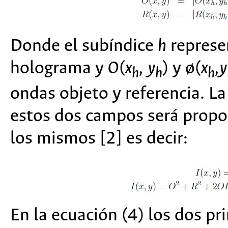
Donde el subíndice
h
represen
holograma y
O
(
x
, y
) y ø(
x
,y
h
h
h
ondas objeto y referencia. La
estos dos campos será propo
los mismos [2] es decir:
En la ecuación (4) los dos p