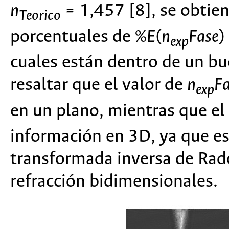
n
= 1,457 [8], se obtie
Teorico
porcentuales de %
E
(
n
Fase
)
exp
cuales están dentro de un bu
resaltar que el valor de
n
F
exp
en un plano, mientras que el
información en 3D, ya que est
transformada inversa de Rad
refracción bidimensionales.