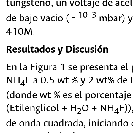
tungsteno, un voltaje de ace
10–3
de bajo vacio ( ~
mbar) y
410M.
Resultados y Discusión
En la Figura 1 se presenta e
NH
F a 0.5 wt % y 2 wt% de 
4
(donde wt % es el porcentaje
(Etilenglicol + H
O + NH
F))
2
4
de onda cuadrada, iniciando