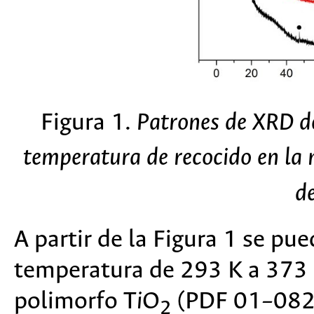
Figura 1.
Patrones de XRD d
temperatura de recocido en la
d
A partir de la Figura 1 se pu
temperatura de 293 K a 373 K
polimorfo T
i
O
(PDF 01–082–
2