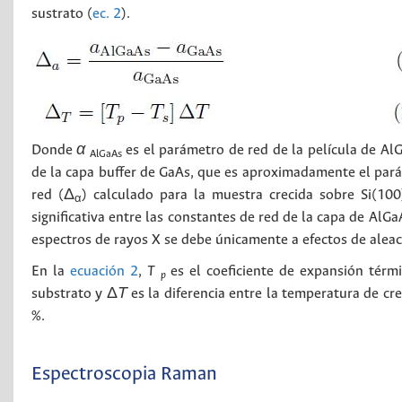
sustrato (
ec. 2
).
Donde
α
es el parámetro de red de la película de Al
AlGaAs
de la capa buffer de GaAs, que es aproximadamente el parám
red (Δ
) calculado para la muestra crecida sobre Si(10
α
significativa entre las constantes de red de la capa de AlG
espectros de rayos X se debe únicamente a efectos de aleac
En la
ecuación 2
,
T
es el coeficiente de expansión térm
p
substrato y Δ
Τ
es la diferencia entre la temperatura de c
%.
Espectroscopia Raman