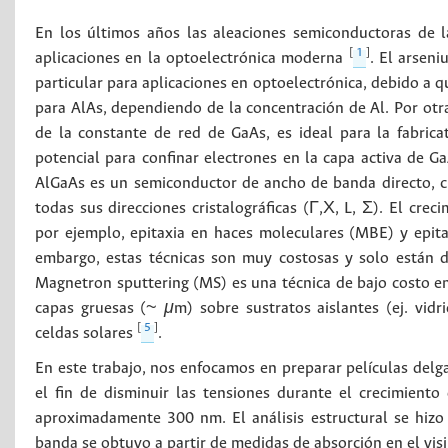
En los últimos años las aleaciones semiconductoras de l
[
1
]
aplicaciones en la optoelectrónica moderna
. El arsen
particular para aplicaciones en optoelectrónica, debido a 
para AlAs, dependiendo de la concentración de Al. Por otr
de la constante de red de GaAs, es ideal para la fabric
potencial para confinar electrones en la capa activa de G
AlGaAs es un semiconductor de ancho de banda directo, 
todas sus direcciones cristalográficas (Γ,Χ, L, Σ). El cre
por ejemplo, epitaxia en haces moleculares (MBE) y epi
embargo, estas técnicas son muy costosas y solo están d
Magnetron sputtering (MS) es una técnica de bajo costo en 
capas gruesas (~
μ
m) sobre sustratos aislantes (ej. vidr
[
5
]
celdas solares
.
En este trabajo, nos enfocamos en preparar películas delg
el fin de disminuir las tensiones durante el crecimient
aproximadamente 300 nm. El análisis estructural se hizo
banda se obtuvo a partir de medidas de absorción en el vis