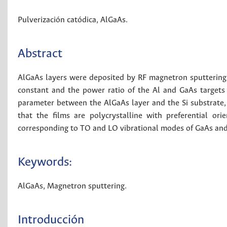
Pulverización catódica
,
AlGaAs
.
Abstract
AlGaAs layers were deposited by RF magnetron sputtering 
constant and the power ratio of the Al and GaAs targets w
parameter between the AlGaAs layer and the Si substrate, 
that the films are polycrystalline with preferential o
corresponding to TO and LO vibrational modes of GaAs and 
Keywords:
AlGaAs
,
Magnetron sputtering
.
Introducción