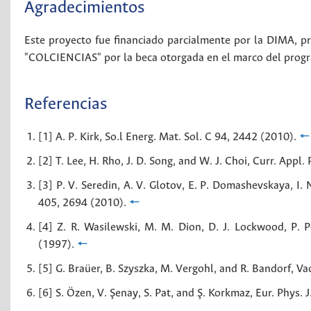
Agradecimientos
Este proyecto fue financiado parcialmente por la DIMA, 
"COLCIENCIAS" por la beca otorgada en el marco del progr
Referencias
[1] A. P. Kirk, So.l Energ. Mat. Sol. C 94, 2442 (2010).
🠔
[2] T. Lee, H. Rho, J. D. Song, and W. J. Choi, Curr. Appl.
[3] P. V. Seredin, A. V. Glotov, E. P. Domashevskaya, I.
405, 2694 (2010).
🠔
[4] Z. R. Wasilewski, M. M. Dion, D. J. Lockwood, P. P
(1997).
🠔
[5] G. Braüer, B. Szyszka, M. Vergohl, and R. Bandorf, 
[6] S. Özen, V. Şenay, S. Pat, and Ş. Korkmaz, Eur. Phys. 