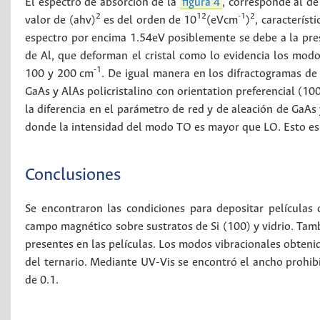
El espectro de absorción de la
figura 4
, corresponde al de
2
12
-1
2
valor de (ahv)
es del orden de 10
(eVcm
)
, característ
espectro por encima 1.54eV posiblemente se debe a la prese
de Al, que deforman el cristal como lo evidencia los modo
-1
100 y 200 cm
. De igual manera en los difractogramas de 
GaAs y AlAs policristalino con orientation preferencial (10
la diferencia en el parámetro de red y de aleación de GaA
donde la intensidad del modo TO es mayor que LO. Esto es u
Conclusiones
Se encontraron las condiciones para depositar películas
campo magnético sobre sustratos de Si (100) y vidrio. Tam
presentes en las películas. Los modos vibracionales obte
del ternario. Mediante UV-Vis se encontró el ancho prohi
de 0.1.