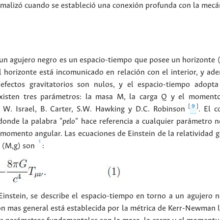
rmalizó cuando se estableció una conexión profunda con la mecán
 un agujero negro es un espacio-tiempo que posee un horizonte (
l horizonte está incomunicado en relación con el interior, y ad
efectos gravitatorios son nulos, y el espacio-tiempo adopta
existen tres parámetros: la masa M, la carga Q y el momento
[
9
]
 W. Israel, B. Carter, S.W. Hawking y D.C. Robinson
. El c
onde la palabra
"pelo"
hace referencia a cualquier parámetro ne
l momento angular. Las ecuaciones de Einstein de la relatividad 
1
o (M,g) son
:
Einstein, se describe el espacio-tiempo en torno a un agujero 
ón mas general está establecida por la métrica de Kerr-Newman l