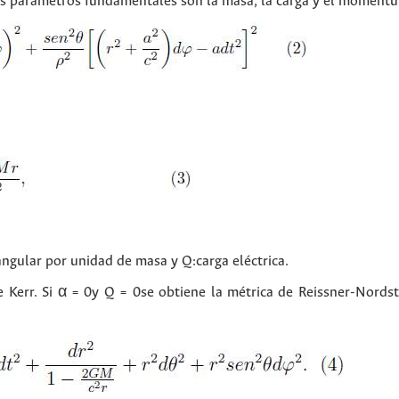
os parámetros fundamentales son la masa, la carga y el moment
gular por unidad de masa y Q:carga eléctrica.
e Kerr. Si α = 0y Q = 0se obtiene la métrica de Reissner-Nords