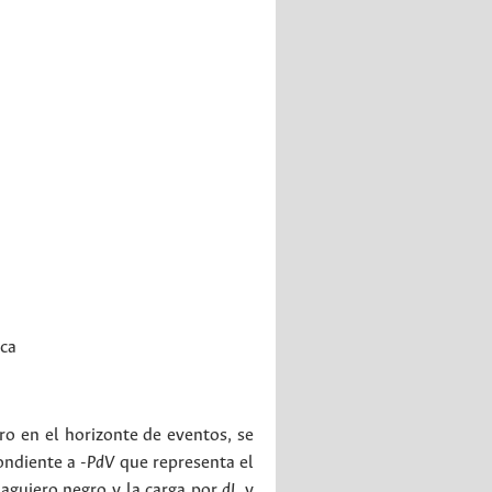
ica
ro en el horizonte de eventos, se
ondiente a
-PdV
que representa el
agujero negro y la carga por
dL
y