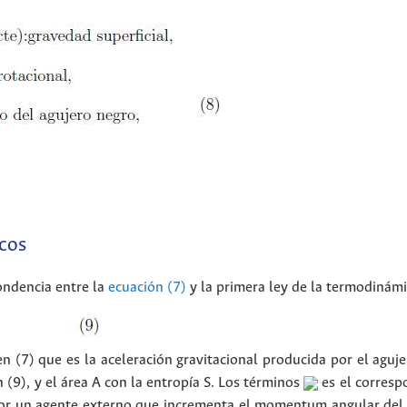
cos
ondencia entre la
ecuación (7)
y la primera ley de la termodinám
n (7) que es la aceleración gravitacional producida por el aguje
n (9), y el área A con la entropía S. Los términos
es el corresp
por un agente externo que incrementa el momentum angular del 