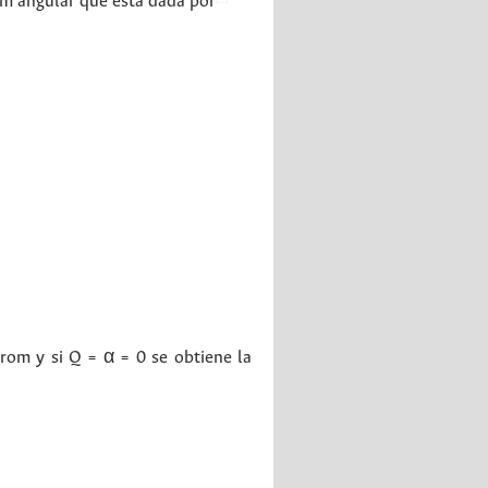
um angular que está dada por
trom y si Q = α = 0 se obtiene la