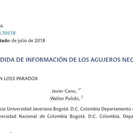
ia
8.70378
tado:
de julio de 2018
RDIDA DE INFORMACIÓN DE LOS AGUJEROS NE
N LOSS PARADOX
1
*
Javier
Cano
,
2
Walter
Pulido
,
icia Universidad Javeriana Bogotá. D.C. Colombia
Departamento d
versidad Nacional de Colombia Bogotá. D.C. Colombia.
Depa