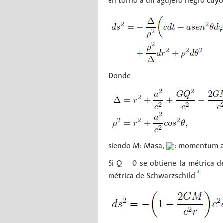
en torno a un agujero negro cuy
Donde
siendo
M
: Masa,
: momentum an
Si Q = 0 se obtiene la métrica d
3
métrica de Schwarzschild