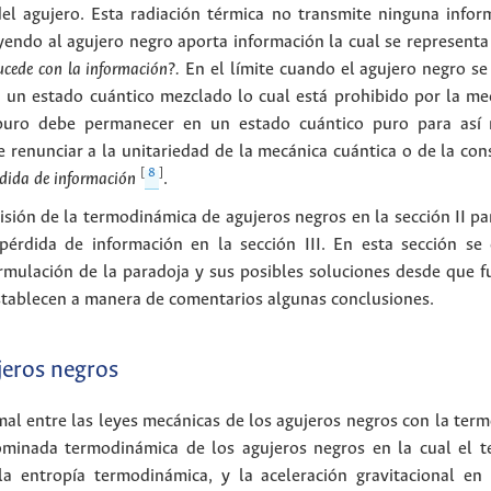
l agujero. Esta radiación térmica no transmite ninguna infor
endo al agujero negro aporta información la cual se representa
ucede con la información?.
En el límite cuando el agujero negro se
 un estado cuántico mezclado lo cual está prohibido por la mec
puro debe permanecer en un estado cuántico puro para así 
e renunciar a la unitariedad de la mecánica cuántica o de la con
[
8
]
rdida de información
.
sión de la termodinámica de agujeros negros en la sección II par
 pérdida de información en la sección III. En esta sección se
rmulación de la paradoja y sus posibles soluciones desde que fu
establecen a manera de comentarios algunas conclusiones.
jeros negros
mal entre las leyes mecánicas de los agujeros negros con la ter
enominada termodinámica de los agujeros negros en la cual el 
a entropía termodinámica, y la aceleración gravitacional en 