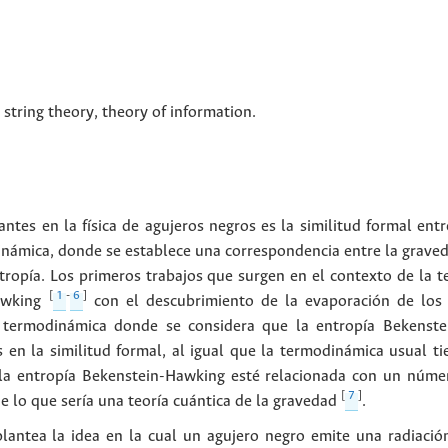
,
string theory
,
theory of information
.
tes en la física de agujeros negros es la similitud formal entr
dinámica, donde se establece una correspondencia entre la graved
ntropía. Los primeros trabajos que surgen en el contexto de la
[
1
-
6
]
awking
con el descubrimiento de la evaporación de los 
a termodinámica donde se considera que la entropía Bekenst
en la similitud formal, al igual que la termodinámica usual ti
e la entropía Bekenstein-Hawking esté relacionada con un núme
[
7
]
 lo que sería una teoría cuántica de la gravedad
.
lantea la idea en la cual un agujero negro emite una radiaci