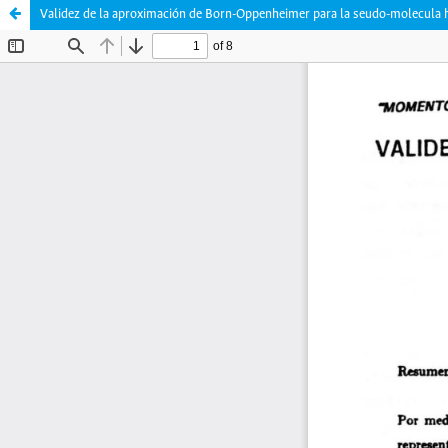
Validez de la aproximación de Born-Oppenheimer para la seudo-molecula 