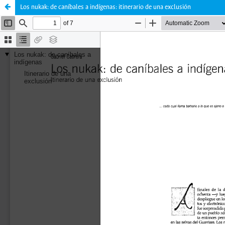
Los nukak: de caníbales a indígenas: itinerario de una exclusión