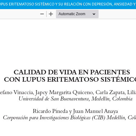
UPUS ERITEMATOSO SISTÉMICO Y SU RELACIÓN CON DEPRESIÓN, ANSIEDAD Y