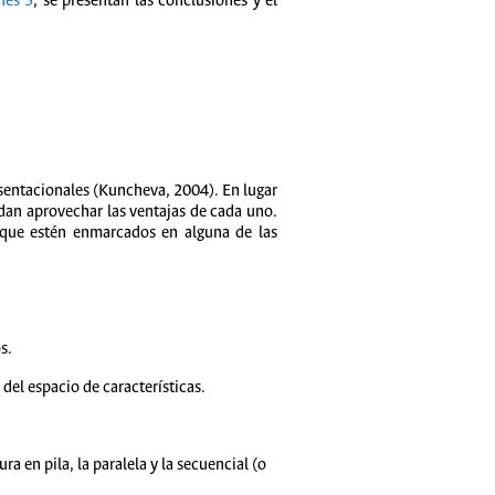
nes 5
, se presentan las conclusiones y el
esentacionales (Kuncheva, 2004). En lugar
edan aprovechar las ventajas de cada uno.
n que estén enmarcados en alguna de las
s.
el espacio de características.
 en pila, la paralela y la secuencial (o