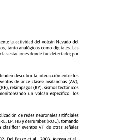
te la actividad del volcán Nevado del
os, tanto analógicos como digitales. Las
n las estaciones donde fue detectado; por
tenden descubrir la interacción entre los
entos de once clases: avalanchas (AV),
 (RE), relámpagos (RY), sismos tectónicos
monitoreando un volcán específico, los
licación de redes neuronales artificiales
VT, RE, LP, HB y derrumbes (ROC), tomando
clasificar eventos VT de otras señales
2; Del Pezzo et al., 2003; Avossa et al.,