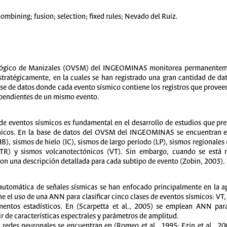
 combining; fusion; selection; fixed rules; Nevado del Ruiz.
ológico de Manizales (OVSM) del INGEOMINAS monitorea permanentemen
stratégicamente, en la cuales se han registrado una gran cantidad de dat
ase de datos donde cada evento sísmico contiene los registros que provee
dependientes de un mismo evento.
 de eventos sísmicos es fundamental en el desarrollo de estudios que pre
ánicos. En la base de datos del OVSM del INGEOMINAS se encuentran ev
HB), sismos de hielo (IC), sismos de largo período (LP), sismos regionales
s (TR) y sismos volcanotectónicos (VT). Sin embargo, cuando se está 
con una descripción detallada para cada subtipo de evento (Zobin, 2003).
 automática de señales sísmicas se han enfocado principalmente en la ap
ne el uso de una ANN para clasificar cinco clases de eventos sísmicos: 
entos estadísticos. En (Scarpetta et al., 2005) se emplean ANN para 
r de características espectrales y parámetros de amplitud.
redes neuronales se encuentran en (Romeo et al., 1995; Ezin et al., 200