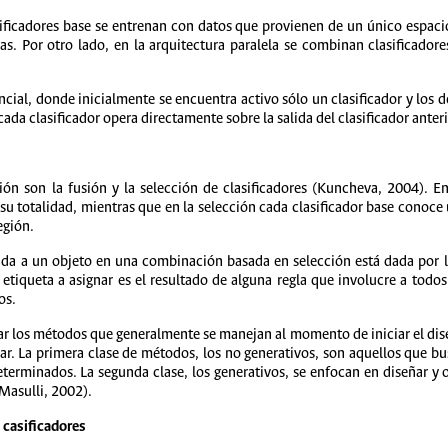
asificadores base se entrenan con datos que provienen de un único espaci
s. Por otro lado, en la arquitectura paralela se combinan clasificador
encial, donde inicialmente se encuentra activo sólo un clasificador y l
 cada clasificador opera directamente sobre la salida del clasificador anteri
ión son la fusión y la selección de clasificadores (Kuncheva, 2004). En 
su totalidad, mientras que en la selección cada clasificador base conoce 
egión.
ada a un objeto en una combinación basada en selección está dada por l
a etiqueta a asignar es el resultado de alguna regla que involucre a todos
os.
ar los métodos que generalmente se manejan al momento de iniciar el dis
ar. La primera clase de métodos, los no generativos, son aquellos que bu
terminados. La segunda clase, los generativos, se enfocan en diseñar y o
 Masulli, 2002).
e casificadores