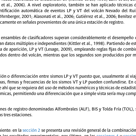
et al., 2006). A nivel exploratorio, también se han aplicado técnicas d
entificación automática de eventos LP y VT del volcán Nevado del Ru
berger, 2001; Alasonati et al., 2006; Gutiérrez et al., 2006; Benítez et
icamente en señales provenientes de una única estación de registro.
 ensambles de clasificadores superan considerablemente el desempeño de
 datos múltiples e independientes (Kittler et al., 1998). Partiendo de est
a de aparición, LP y VT (Lesage, 2009), empleando reglas fijas de combi
idos dentro del volcán, mientras que los segundos son producidos por 
ación o diferenciación entre sismos LP y VT puesto que, usualmente al viaja
rmas, firmas y frecuencias de los sismos VT y LP pueden confundirse. En 
De ahí que se requiera del uso de métodos numéricos y técnicas de estadí
sísmicas, permitiendo una diferenciación que a simple vista sería muy comp
iones de registro denominadas Alfombrales (ALF), BIS y Tolda Fría (TOL),
s tres estaciones.
uiente: en la
sección 2
se presenta una revisión general de la combinación