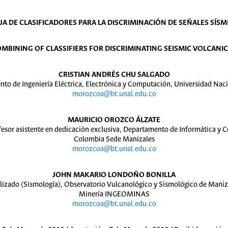
A DE CLASIFICADORES PARA LA DISCRIMINACIÓN DE SEÑALES SÍS
OMBINING OF CLASSIFIERS FOR DISCRIMINATING SEISMIC VOLCANIC
CRISTIAN ANDRÉS CHU SALGADO
nto de Ingeniería Eléctrica, Electrónica y Computación, Universidad Na
morozcoa@bt.unal.edu.co
MAURICIO OROZCO ÁLZATE
fesor asistente en dedicación exclusiva, Departamento de Informática y
Colombia Sede Manizales
morozcoa@bt.unal.edu.co
JOHN MAKARIO LONDOÑO BONILLA
alizado (Sismología), Observatorio Vulcanológico y Sismológico de Maniz
Minería INGEOMINAS
morozcoa@bt.unal.edu.co