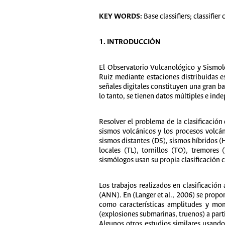
KEY WORDS:
Base classifiers; classifier
1.
INTRODUCCIÓN
El Observatorio Vulcanológico y Sism
Ruiz mediante estaciones distribuidas e
señales digitales constituyen una gran b
lo tanto, se tienen datos múltiples e in
Resolver el problema de la clasificación
sismos volcánicos y los procesos volc
sismos distantes (DS), sismos híbridos (
locales (TL), tornillos (TO), tremore
sismólogos usan su propia clasificación 
Los trabajos realizados en clasificación
(ANN). En (Langer et al., 2006) se propo
como características amplitudes y mom
(explosiones submarinas, truenos) a parti
Algunos otros estudios similares usando 