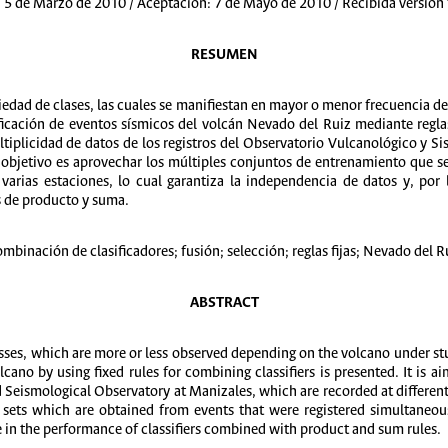
 5 de Marzo de 2010 / Aceptación: 7 de Mayo de 2010 / Recibida versión
RESUMEN
iedad de clases, las cuales se manifiestan en mayor o menor frecuencia d
ficación de eventos sísmicos del volcán Nevado del Ruiz mediante reglas
tiplicidad de datos de los registros del Observatorio Vulcanológico y S
l objetivo es aprovechar los múltiples conjuntos de entrenamiento que s
varias estaciones, lo cual garantiza la independencia de datos y, po
s de producto y suma.
mbinación de clasificadores; fusión; selección; reglas fijas; Nevado del R
ABSTRACT
asses, which are more or less observed depending on the volcano under stu
ano by using fixed rules for combining classifiers is presented. It is ai
d Seismological Observatory at Manizales, which are recorded at differen
g sets which are obtained from events that were registered simultaneousl
 in the performance of classifiers combined with product and sum rules.