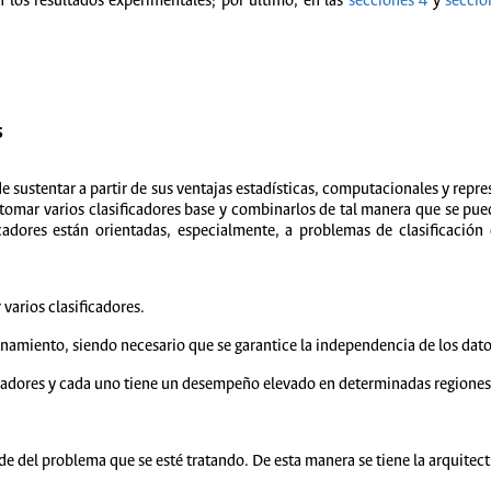
 los resultados experimentales; por último, en las
secciones 4
y
seccio
S
e sustentar a partir de sus ventajas estadísticas, computacionales y repr
 tomar varios clasificadores base y combinarlos de tal manera que se pu
cadores están orientadas, especialmente, a problemas de clasificació
 varios clasificadores.
enamiento, siendo necesario que se garantice la independencia de los dato
icadores y cada uno tiene un desempeño elevado en determinadas regiones d
del problema que se esté tratando. De esta manera se tiene la arquitectura