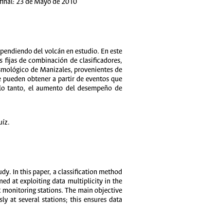
 final: 23 de Mayo de 2010
ependiendo del volcán en estudio. En este
 fijas de combinación de clasificadores,
ismológico de Manizales, provenientes de
e pueden obtener a partir de eventos que
r lo tanto, el aumento del desempeño de
uíz.
dy. In this paper, a classification method
med at exploiting data multiplicity in the
t monitoring stations. The main objective
y at several stations; this ensures data