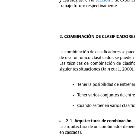
y estrategias; en la
sección 3
se exponen
trabajo futuro respectivamente.
2. COMBINACIÓN DE CLASIFICADORE
La combinación de clasificadores se pued
de usar un único clasificador, se pueden
Las técnicas de combinación de clasifi
siguientes situaciones (Jain et al., 2000):
Tener la posibilidad de entrenar
Tener varios conjuntos de entr
Cuando se tienen varios clasif
2.1. Arquitecturas de combinación
La arquitectura de un combinador depende 
en cascada).