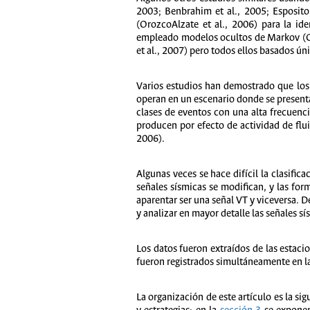
2003; Benbrahim et al., 2005; Esposito 
(OrozcoAlzate et al., 2006) para la id
empleado modelos ocultos de Markov (Ohrn
et al., 2007) pero todos ellos basados ún
Varios estudios han demostrado que los
operan en un escenario donde se presentan
clases de eventos con una alta frecuenci
producen por efecto de actividad de flu
2006).
Algunas veces se hace difícil la clasific
señales sísmicas se modifican, y las fo
aparentar ser una señal VT y viceversa. 
y analizar en mayor detalle las señales 
Los datos fueron extraídos de las estac
fueron registrados simultáneamente en la
La organización de este artículo es la sig