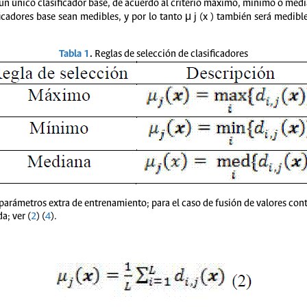
r un único clasificador base, de acuerdo al criterio máximo, mínimo o med
ficadores base sean medibles, y por lo tanto μ j (x ) también será medibl
Tabla 1
.
Reglas de selección de clasificadores
 parámetros extra de entrenamiento; para el caso de fusión de valores conti
a; ver (
2
) (
4
).