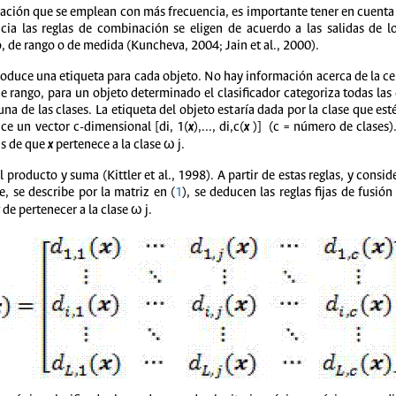
ación que se emplean con más frecuencia, es importante tener en cuenta q
cia las reglas de combinación se eligen de acuerdo a las salidas de lo
o, de rango o de medida (Kuncheva, 2004; Jain et al., 2000).
produce una etiqueta para cada objeto. No hay información acerca de la ce
e rango, para un objeto determinado el clasificador categoriza todas las 
na de las clases. La etiqueta del objeto estaría dada por la clase que esté
ce un vector c-dimensional [di, 1(
x
),..., di,c(
x
)] (c = número de clases). 
is de que
x
pertenece a la clase ω j.
del producto y suma (Kittler et al., 1998). A partir de estas reglas, y con
se, se describe por la matriz en (
1
), se deducen las reglas fijas de fusió
de pertenecer a la clase ω j.