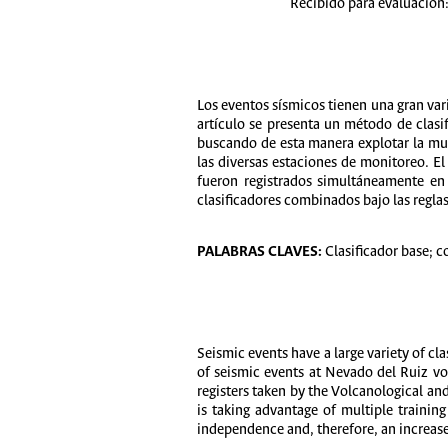
Recibido para evaluación:
Los eventos sísmicos tienen una gran var
artículo se presenta un método de clasi
buscando de esta manera explotar la mul
las diversas estaciones de monitoreo. E
fueron registrados simultáneamente en 
clasificadores combinados bajo las regla
PALABRAS CLAVES:
Clasificador base; co
Seismic events have a large variety of cl
of seismic events at Nevado del Ruiz volc
registers taken by the Volcanological an
is taking advantage of multiple trainin
independence and, therefore, an increase