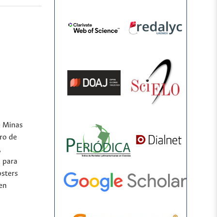
e Minas
ro de
,
l para
osters
 en