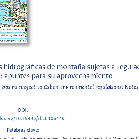
s hidrográficas de montaña sujetas a regula
: apuntes para su aprovechamiento
 basins subject to Cuban environmental regulations: Notes f
DOI:
doi.org/10.15446/rbct.106449
Palabras clave:
de montaña, regulaciones ambientales, aprovechamiento, La Magdalena (