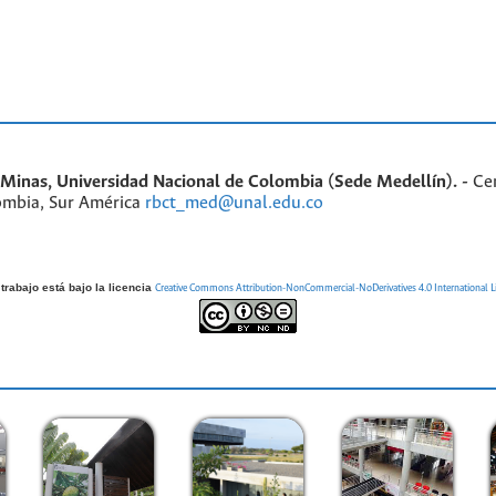
inas, Universidad Nacional de Colombia (Sede Medellín). -
Ce
ombia, Sur América
rbct_med@unal.edu.co
trabajo está bajo la licencia
Creative Commons Attribution-NonCommercial-NoDerivatives 4.0 International L