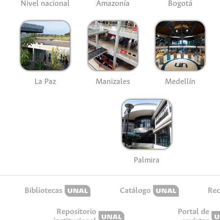
Nivel nacional
Amazonía
Bogotá
La Paz
Manizales
Medellín
Palmira
Bibliotecas
Catálogo
Rec
Repositorio
Portal de