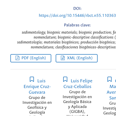
DOI:
https://doi.org/10.15446/rbct.n55.110363
Palabras clave:
sedimentology; biogenic materials; biogenic production; fos
nomenclature; biogenic-descriptive classifications 
sedimentología; materiales biogénicos; producción biogénica; r
nomenclatura; clasificaciones biogénicas-descriptivas
PDF (English)
XML (English)
Luis
Luis Felipe
Enrique Cruz-
Cruz-Ceballos
Ma
Guevara
Grupo de
Ave
Investigación en
Grupo de
Sa
Geología Básica
Investigación en
Gru
y Aplicada
Geofísica y
Investi
(GIGBA),
Geología
Geolog