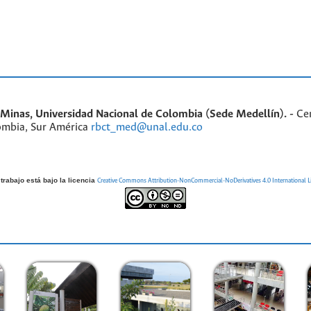
inas, Universidad Nacional de Colombia (Sede Medellín). -
Ce
ombia, Sur América
rbct_med@unal.edu.co
trabajo está bajo la licencia
Creative Commons Attribution-NonCommercial-NoDerivatives 4.0 International L