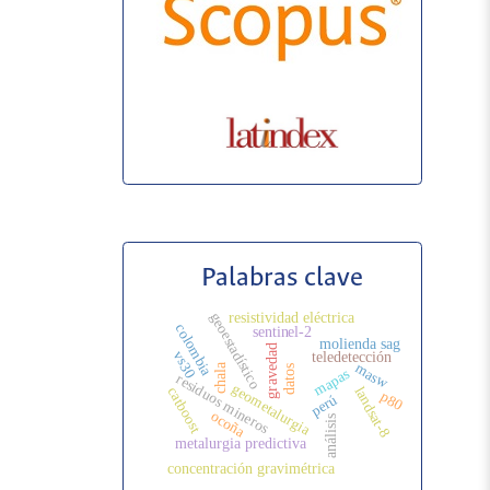
Palabras clave
resistividad eléctrica
geoestadístico
colombia
sentinel-2
molienda sag
gravedad
vs30
teledetección
masw
chala
datos
mapas
residuos mineros
geometalurgia
landsat-8
catboost
p80
perú
ocoña
análisis
metalurgia predictiva
concentración gravimétrica