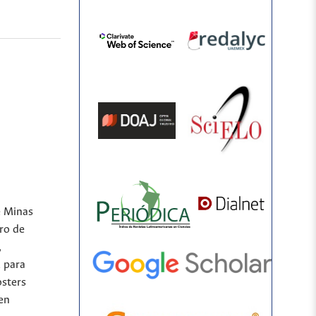
e Minas
ro de
,
l para
osters
 en