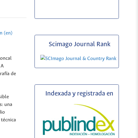
n (en)
Scimago Journal Rank
roncal
 A
rafía de
Indexada y registrada en
sible
s: una
dio
 técnica