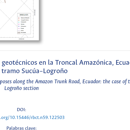
s geotécnicos en la Troncal Amazónica, Ecua
l tramo Sucúa–Logroño
rposes along the Amazon Trunk Road, Ecuador: the case of 
Logroño section
DOI:
i.org/10.15446/rbct.n59.122503
Palabras clave: