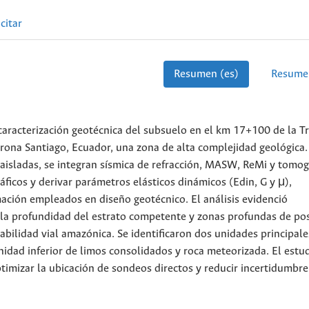
citar
Resumen (es)
Resume
caracterización geotécnica del subsuelo en el km 17+100 de la T
ona Santiago, Ecuador, una zona de alta complejidad geológica.
 aisladas, se integran sísmica de refracción, MASW, ReMi y tomog
ráficos y derivar parámetros elásticos dinámicos (Edin, G y μ),
ación empleados en diseño geotécnico. El análisis evidenció
en la profundidad del estrato competente y zonas profundas de po
tabilidad vial amazónica. Se identificaron dos unidades principale
nidad inferior de limos consolidados y roca meteorizada. El estu
imizar la ubicación de sondeos directos y reducir incertidumbre