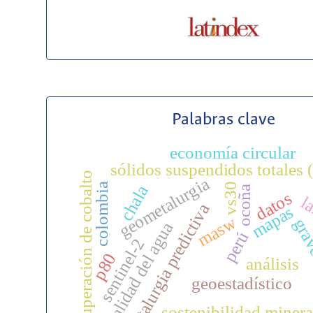
Palabras clave
economía circular
sólidos suspendidos totales (
recuperación de cobalto
geometalurgia
colombia
vs30
chala
ocoña
datos
la
metalurgia predictiva
mapas
masw
gra
calidad del agua
perú
sentinel-2
p80
análisis
geoestadístico
sostenibilidad minera