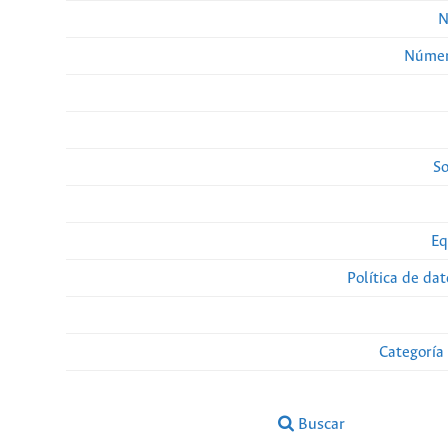
N
Númer
So
Eq
Política de da
Categoría
Buscar