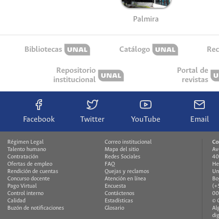
Palmira
Bibliotecas
Catálogo
Rec
Repositorio
Portal de
institucional
revistas
Facebook
Twitter
YouTube
Email
Régimen Legal
Correo institucional
Co
Talento humano
Mapa del sitio
Av
Contratación
Redes Sociales
40
Ofertas de empleo
FAQ
He
Rendición de cuentas
Quejas y reclamos
Un
Concurso docente
Atención en línea
Bo
Pago Virtual
Encuesta
(+
Control interno
Contáctenos
00
Calidad
Estadísticas
© 
Buzón de notificaciones
Glosario
Al
di