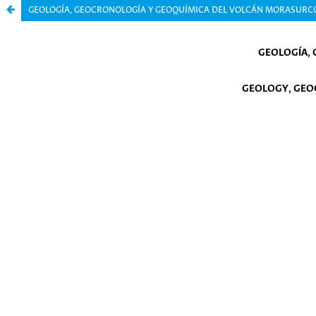
GEOLOGÍA, GEOCRONOLOGÍA Y GEOQUÍMICA DEL VOLCÁN MORASURCO