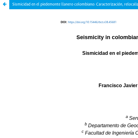
Sismicidad en el piedemonte llanero colombiano: Caracterización, relocali