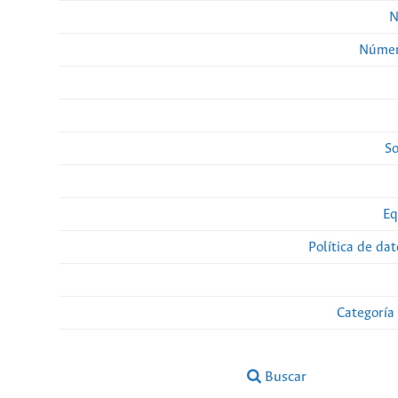
N
Númer
So
Eq
Política de da
Categoría
Buscar