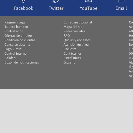
Facebook
Twitter
YouTube
Email
Régimen Legal
Correo institucional
Co
Talento humano
Mapa del sitio
Av
Contratación
Redes Sociales
40
Ofertas de empleo
FAQ
He
Rendición de cuentas
Quejas y reclamos
Un
Concurso docente
Atención en línea
Bo
Pago Virtual
Encuesta
(+
Control interno
Contáctenos
00
Calidad
Estadísticas
© 
Buzón de notificaciones
Glosario
Al
di
Ac
Ac