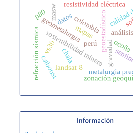
calidad 
resistividad eléctrica
masw
so
p80
geoestadístico
datos
colombia
geometalurgia
mapas
refracción sísmica
análisi
sostenibilidad minera
ocoña
vs30
perú
gravedad
sentin
chala
catboost
landsat-8
metalurgia pre
zonación geoqu
Información