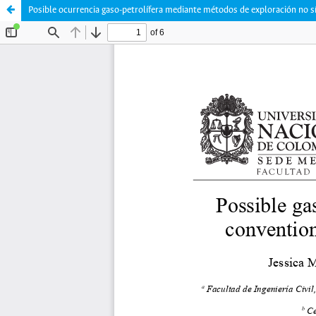
Posible ocurrencia gaso-petrolífera mediante métodos de exploración no s