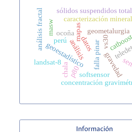
sólidos suspendidos total
análisis fractal
caracterización minera
masw
mapas
geometalurgia
ocoña
catboos
telede
vs30
datos
perú
análisis
falla pinar
geoestadístico
gravedad
sen
landsat-8
chala
p80
softsensor
concentración gravimét
Información