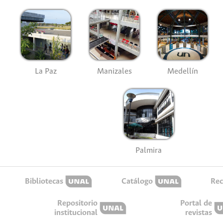
La Paz
Manizales
Medellín
Palmira
Bibliotecas
Catálogo
Rec
Repositorio
Portal de
institucional
revistas