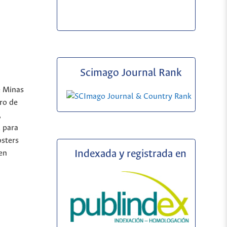
Scimago Journal Rank
e Minas
ro de
,
l para
osters
Indexada y registrada en
 en