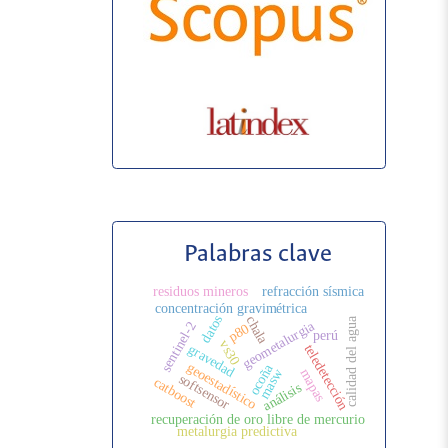
Palabras clave
residuos mineros
refracción sísmica
concentración gravimétrica
datos
chala
calidad del agua
geometalurgia
sentinel-2
p80
perú
vs30
gravedad
teledetección
geoestadístico
ocoña
masw
mapas
softsensor
catboost
análisis
recuperación de oro libre de mercurio
metalurgia predictiva