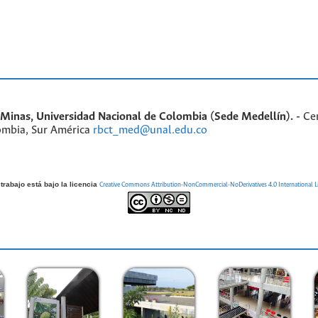
inas, Universidad Nacional de Colombia (Sede Medellín). -
Ce
ombia, Sur América
rbct_med@unal.edu.co
trabajo está bajo la licencia
Creative Commons Attribution-NonCommercial-NoDerivatives 4.0 International L