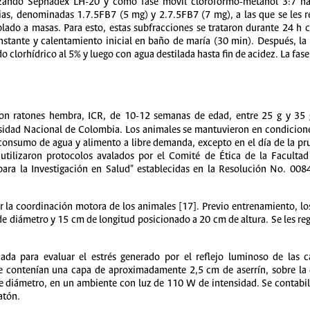
lizando Sephadex LH-20 y como fase móvil cloroformo-metanol 3:7 ha
as, denominadas 1.7.5FB7 (5 mg) y 2.7.5FB7 (7 mg), a las que se les re
plado a masas. Para esto, estas subfracciones se trataron durante 24 h
onstante y calentamiento inicial en baño de maría (30 min). Después, la 
o clorhídrico al 5% y luego con agua destilada hasta fin de acidez. La fas
con ratones hembra, ICR, de 10-12 semanas de edad, entre 25 g y 35 g
idad Nacional de Colombia. Los animales se mantuvieron en condicion
consumo de agua y alimento a libre demanda, excepto en el día de la pru
utilizaron protocolos avalados por el Comité de Ética de la Faculta
s para la Investigación en Salud" establecidas en la Resolución No. 00
r la coordinación motora de los animales [17]. Previo entrenamiento, lo
e diámetro y 15 cm de longitud posicionado a 20 cm de altura. Se les reg
ada para evaluar el estrés generado por el reflejo luminoso de las 
ue contenían una capa de aproximadamente 2,5 cm de aserrín, sobre la
de diámetro, en un ambiente con luz de 110 W de intensidad. Se contabi
atón.