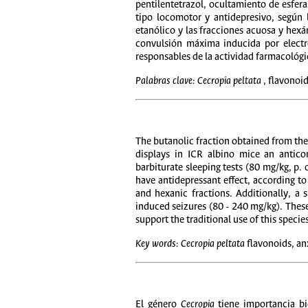
pentilentetrazol, ocultamiento de esfera
tipo locomotor y antidepresivo, según 
etanólico y las fracciones acuosa y hexá
convulsión máxima inducida por electr
responsables de la actividad farmacológ
Palabras clave: Cecropia peltata
, flavonoi
The butanolic fraction obtained from the
displays in ICR albino mice an anticon
barbiturate sleeping tests (80 mg/kg, p. 
have antidepressant effect, according to
and hexanic fractions. Additionally, a 
induced seizures (80 - 240 mg/kg). These
support the traditional use of this specie
Key words: Cecropia peltata
flavonoids, anx
El género
Cecropia
tiene importancia bio