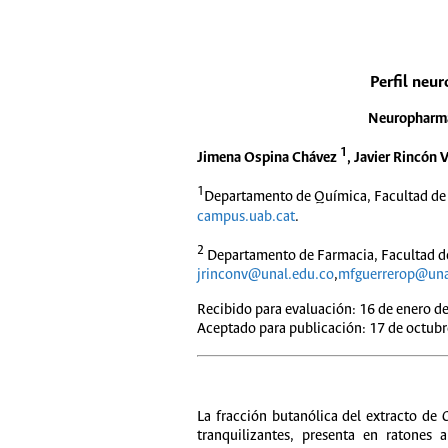
Perfil neur
Neuropharmac
1
Jimena Ospina Chávez
, Javier Rincón 
1
Departamento de Química, Facultad de 
campus.uab.cat
.
2
Departamento de Farmacia, Facultad de 
jrinconv@unal.edu.co
,
mfguerrerop@una
Recibido para evaluación: 16 de enero d
Aceptado para publicación: 17 de octubr
La fracción butanólica del extracto de
C
tranquilizantes, presenta en ratones 