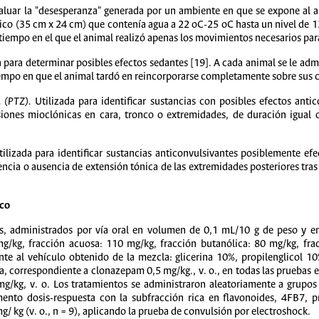
aluar la "desesperanza" generada por un ambiente en que se expone al 
tico (35 cm x 24 cm) que contenía agua a 22 oC-25 oC hasta un nivel de 1
tiempo en el que el animal realizó apenas los movimientos necesarios par
 para determinar posibles efectos sedantes [19]. A cada animal se le admi
tiempo en que el animal tardó en reincorporarse completamente sobre sus 
l (PTZ).
Utilizada para identificar sustancias con posibles efectos antic
iones mioclónicas en cara, tronco o extremidades, de duración igual o
ilizada para identificar sustancias anticonvulsivantes posiblemente efect
encia o ausencia de extensión tónica de las extremidades posteriores tras 
ico
os, administrados por vía oral en volumen de 0,1 mL/10 g de peso y en
mg/kg, fracción acuosa: 110 mg/kg, fracción butanólica: 80 mg/kg, frac
te al vehículo obtenido de la mezcla: glicerina 10%, propilenglicol 1
ia, correspondiente a clonazepam 0,5 mg/kg., v. o., en todas las pruebas e
mg/kg, v. o. Los tratamientos se administraron aleatoriamente a grupos
nto dosis-respuesta con la subfracción rica en flavonoides, 4FB7, p
/ kg (v. o., n = 9), aplicando la prueba de convulsión por electroshock.