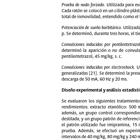
Prueba de nado forzado.
Utilizada para ev
Cada ratón se colocó en un cilindro plás
total de inmovilidad, entendido como el 
Potenciación de sueño barbitúrico.
Utilizada
p. Se determinó, durante tres horas, el 
Convulsiones inducidas por pentilentetrazo
determinó la aparición o no de convuls
pentilentetrazol, 45 mg/kg, s. c.
Convulsiones inducidas por electroshock.
Ut
generalizadas [21]. Se determinó la pres
descarga de 50 mA, 60 Hz y 20 ms.
Diseño experimental y análisis estadíst
Se evaluaron los siguientes tratamient
rendimientos: extracto etanólico: 500 
además, un grupo control correspondien
destilada, y un grupo patrón de referenc
el patrón utilizado fue imipramina, 15 
prueba. Además, se efectuó un experime
intervalos de 40 mg/kg, 80 mg/kg y 240 mg