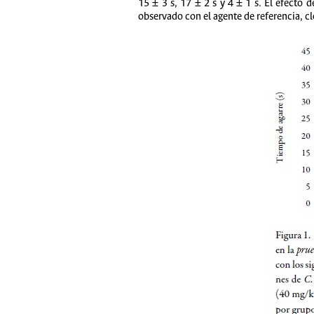
15 ± 3 s, 17 ± 2 s y 4 ± 1 s. El efecto 
observado con el agente de referencia, c