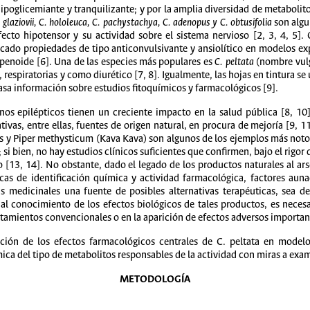
 hipoglicemiante y tranquilizante; y por la amplia diversidad de metabolit
 glaziovii, C. hololeuca, C. pachystachya, C. adenopus y C. obtusifolia
son algu
fecto hipotensor y su actividad sobre el sistema nervioso [2, 3, 4, 5].
icado propiedades de tipo anticonvulsivante y ansiolítico en modelos ex
rpenoide [6]. Una de las especies más populares es
C. peltata
(nombre vulg
respiratorias y como diurético [7, 8]. Igualmente, las hojas en tintura se 
scasa información sobre estudios fitoquímicos y farmacológicos [9].
rnos epilépticos tienen un creciente impacto en la salud pública [8, 1
ivas, entre ellas, fuentes de origen natural, en procura de mejoría [9,
lis y Piper methysticum (Kava Kava) son algunos de los ejemplos más noto
 si bien, no hay estudios clínicos suficientes que confirmen, bajo el rigor 
o [13, 14]. No obstante, dado el legado de los productos naturales al ar
icas de identificación química y actividad farmacológica, factores au
as medicinales una fuente de posibles alternativas terapéuticas, sea d
 al conocimiento de los efectos biológicos de tales productos, es neces
ratamientos convencionales o en la aparición de efectos adversos importan
ción de los efectos farmacológicos centrales de C. peltata en model
ímica del tipo de metabolitos responsables de la actividad con miras a exam
METODOLOGÍA