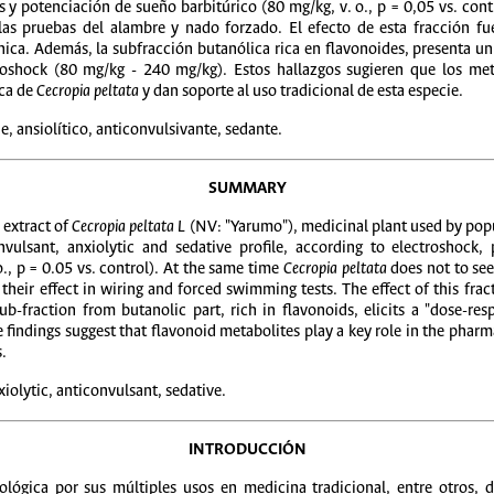
s y potenciación de sueño barbitúrico (80 mg/kg, v. o., p = 0,05 vs. cont
las pruebas del alambre y nado forzado. El efecto de esta fracción fue
nica. Además, la subfracción butanólica rica en flavonoides, presenta un
oshock (80 mg/kg - 240 mg/kg). Estos hallazgos sugieren que los meta
ica de
Cecropia peltata
y dan soporte al uso tradicional de esta especie.
de, ansiolítico, anticonvulsivante, sedante.
SUMMARY
 extract of
Cecropia peltata L
(NV: "Yarumo"), medicinal plant used by popul
vulsant, anxiolytic and sedative profile, according to electroshock,
o., p = 0.05 vs. control). At the same time
Cecropia peltata
does not to see
 their effect in wiring and forced swimming tests. The effect of this fra
sub-fraction from butanolic part, rich in flavonoids, elicits a "dose-r
 findings suggest that flavonoid metabolites play a key role in the pharm
s.
iolytic, anticonvulsant, sedative.
INTRODUCCIÓN
lógica por sus múltiples usos en medicina tradicional, entre otros, d