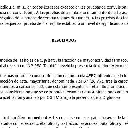
dio ± e. m. s., en todos los casos excepto en las pruebas de convulsión, 
ncia de convulsión). A las pruebas de alambre, ocultamiento de esferas, 
a seguido de la prueba de comparaciones de Dunnet. A las pruebas de elect
as pequeñas (prueba de Fisher). Se estableció un nivel de significancia d
RESULTADOS
tanólica de las hojas de
C. peltata
, la fracción de mayor actividad farmacol
cd al revelar con NP-PEG. También reveló la presencia de taninos y en men
 fue más notoria en una subfracción denominada 4FB7, obtenida de la frac
acción de esta, mayoritaria, denominada 7.5FB7 (26,7%), tras la carac
s unidos a carbonos sp2, que estarían presentes en el anillo aromático,
dos, consideración que se corroboró al examinar dos subfracciones adi
a acetilación y análisis por CG-EM arrojó la presencia de la D-glucosa.
trol tardó en promedio 4 ± 1 s en asirse con sus patas traseras de la b
atados con el extracto etanólico y las fracciones acuosa, butanólica y he