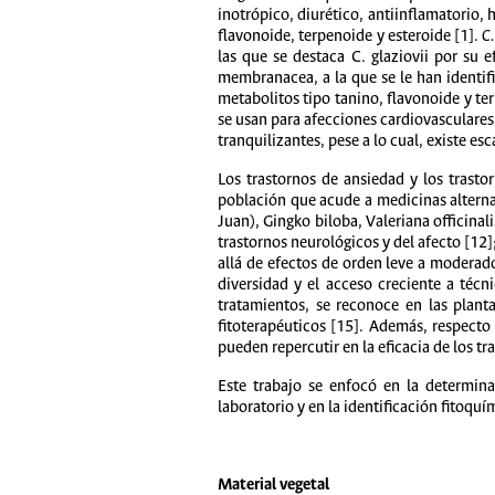
inotrópico, diurético, antiinflamatorio,
flavonoide, terpenoide y esteroide [1].
C.
las que se destaca C. glaziovii por su e
membranacea, a la que se le han identif
metabolitos tipo tanino, flavonoide y te
se usan para afecciones cardiovasculares, 
tranquilizantes, pese a lo cual, existe e
Los trastornos de ansiedad y los trasto
población que acude a medicinas alternat
Juan), Gingko biloba, Valeriana officina
trastornos neurológicos y del afecto [12];
allá de efectos de orden leve a moderad
diversidad y el acceso creciente a técn
tratamientos, se reconoce en las plant
fitoterapéuticos [15]. Además, respecto
pueden repercutir en la eficacia de los t
Este trabajo se enfocó en la determina
laboratorio y en la identificación fitoqu
Material vegetal