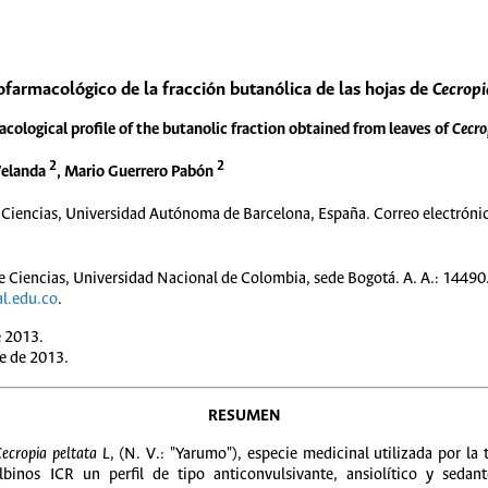
ofarmacológico de la fracción butanólica de las hojas de
Cecropi
ological profile of the butanolic fraction obtained from leaves of
Cecro
2
2
Velanda
, Mario Guerrero Pabón
Ciencias, Universidad Autónoma de Barcelona, España. Correo electróni
Ciencias, Universidad Nacional de Colombia, sede Bogotá. A. A.: 14490.
l.edu.co
.
e 2013.
e de 2013.
RESUMEN
ecropia peltata L
, (N. V.: "Yarumo"), especie medicinal utilizada por la
albinos ICR un perfil de tipo anticonvulsivante, ansiolítico y sedan