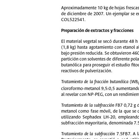
Aproximadamente 10 kg de hojas frescas
de diciembre de 2007. Un ejemplar se en
COL522541.
Preparación de extractos y fracciones
El material vegetal se secó durante 48 h
(1,8 kg) hasta agotamiento con etanol a
bajo presión reducida. Se obtuvieron 460
partición con solventes de diferente pol
butanólica para proseguir el estudio fit
reactivos de pulverización.
Tratamiento de la fracción butanólica (WB
cloroformo-metanol 9,5:0,5 aumentando l
al revelar con NP-PEG, con un rendimiento
Tratamiento de la subfracción FB7
0,72 g d
metanol como fase móvil, de la que se 
utilizando Sephadex LH-20, empleando
subfracción mayoritaria, denominada 7.
Tratamiento de la subfracción
7.5FB7. A l