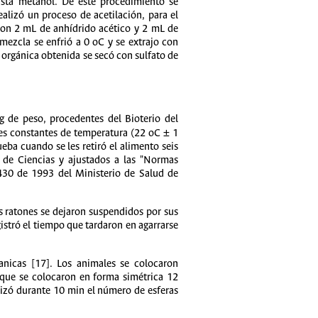
sta metanol. De este procedimiento se
alizó un proceso de acetilación, para el
 con 2 mL de anhídrido acético y 2 mL de
mezcla se enfrió a 0 oC y se extrajo con
e orgánica obtenida se secó con sulfato de
 de peso, procedentes del Bioterio del
es constantes de temperatura (22 oC ± 1
eba cuando se les retiró el alimento seis
d de Ciencias y ajustados a las "Normas
8430 de 1993 del Ministerio de Salud de
s ratones se dejaron suspendidos por sus
istró el tiempo que tardaron en agarrarse
canicas [17]. Los animales se colocaron
 que se colocaron en forma simétrica 12
lizó durante 10 min el número de esferas