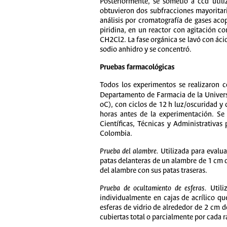
Posteriormente, se sometió a ccd uti
obtuvieron dos subfracciones mayoritari
análisis por cromatografía de gases aco
piridina, en un reactor con agitación c
CH2Cl2. La fase orgánica se lavó con ácid
sodio anhidro y se concentró.
Pruebas farmacológicas
Todos los experimentos se realizaron 
Departamento de Farmacia de la Univers
oC), con ciclos de 12 h luz/oscuridad y 
horas antes de la experimentación. Se 
Científicas, Técnicas y Administrativa
Colombia.
Prueba del alambre.
Utilizada para evalua
patas delanteras de un alambre de 1 cm d
del alambre con sus patas traseras.
Prueba de ocultamiento de esferas.
Utiliz
individualmente en cajas de acrílico q
esferas de vidrio de alrededor de 2 cm 
cubiertas total o parcialmente por cada r