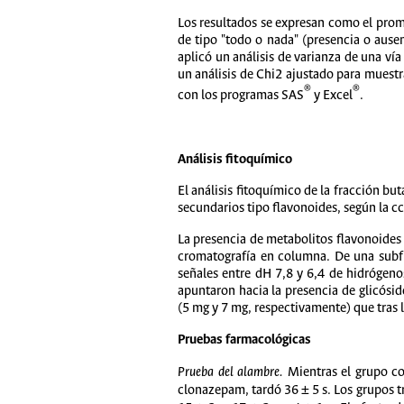
Los resultados se expresan como el prome
de tipo "todo o nada" (presencia o ause
aplicó un análisis de varianza de una ví
un análisis de Chi2 ajustado para muestr
®
®
con los programas SAS
y Excel
.
Análisis fitoquímico
El análisis fitoquímico de la fracción bu
secundarios tipo flavonoides, según la c
La presencia de metabolitos flavonoides
cromatografía en columna. De una subfr
señales entre dH 7,8 y 6,4 de hidrógeno
apuntaron hacia la presencia de glicósi
(5 mg y 7 mg, respectivamente) que tras l
Pruebas farmacológicas
Prueba del alambre.
Mientras el grupo con
clonazepam, tardó 36 ± 5 s. Los grupos tr