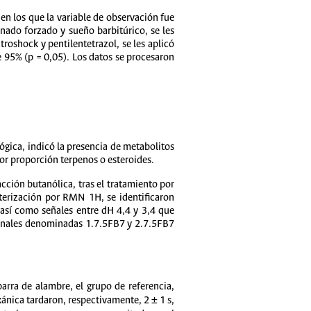
en los que la variable de observación fue
nado forzado y sueño barbitúrico, se les
roshock y pentilentetrazol, se les aplicó
e 95% (p = 0,05). Los datos se procesaron
ógica, indicó la presencia de metabolitos
or proporción terpenos o esteroides.
ción butanólica, tras el tratamiento por
terización por RMN 1H, se identificaron
 así como señales entre dH 4,4 y 3,4 que
cionales denominadas 1.7.5FB7 y 2.7.5FB7
arra de alambre, el grupo de referencia,
xánica tardaron, respectivamente, 2 ± 1 s,