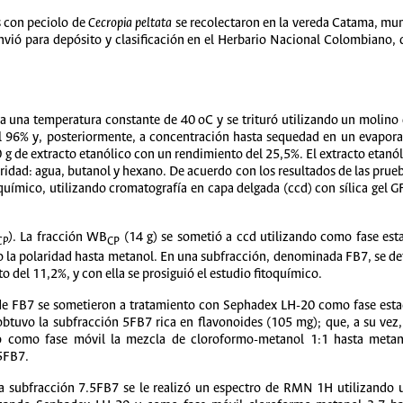
 con peciolo de
Cecropia peltata
se recolectaron en la vereda Catama, mun
vió para depósito y clasificación en el Herbario Nacional Colombiano, d
 a una temperatura constante de 40 oC y se trituró utilizando un molino
l 96% y, posteriormente, a concentración hasta sequedad en un evapora
 g de extracto etanólico con un rendimiento del 25,5%. El extracto etanól
aridad: agua, butanol y hexano. De acuerdo con los resultados de las prueb
oquímico, utilizando cromatografía en capa delgada (ccd) con sílica gel 
)
. La fracción WB
(14 g) se sometió a ccd utilizando como fase esta
CP
CP
a polaridad hasta metanol. En una subfracción, denominada FB7, se det
 del 11,2%, y con ella se prosiguió el estudio fitoquímico.
e FB7 se sometieron a tratamiento con Sephadex LH-20 como fase esta
obtuvo la subfracción 5FB7 rica en flavonoides (105 mg); que, a su vez
 como fase móvil la mezcla de cloroformo-metanol 1:1 hasta metan
5FB7.
a subfracción 7.5FB7 se le realizó un espectro de RMN 1H utilizand