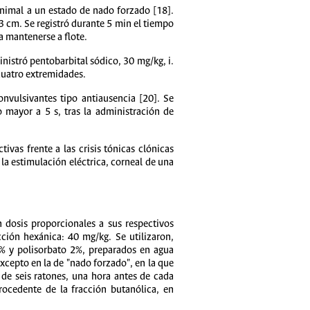
animal a un estado de nado forzado [18].
3 cm. Se registró durante 5 min el tiempo
a mantenerse a flote.
nistró pentobarbital sódico, 30 mg/kg, i.
cuatro extremidades.
onvulsivantes tipo antiausencia [20]. Se
 mayor a 5 s, tras la administración de
ivas frente a las crisis tónicas clónicas
la estimulación eléctrica, corneal de una
 dosis proporcionales a sus respectivos
ción hexánica: 40 mg/kg. Se utilizaron,
0% y polisorbato 2%, preparados en agua
xcepto en la de "nado forzado", en la que
 de seis ratones, una hora antes de cada
rocedente de la fracción butanólica, en