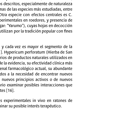
os descritos, especialmente de naturaleza
nas de las especies más estudiadas, entre
 Otra especie con efectos centrales es C.
perimentales en roedores, y presencia de
ar: "Yarumo"), cuyas hojas en decocción
utilizan por la tradición popular con fines
0] y cada vez es mayor el segmento de la
 11]. Hypericum perforatum (Hierba de San
rios de productos naturales utilizados en
de la evidencia, su efectividad clínica más
senal farmacológico actual, su abundante
nados a la necesidad de encontrar nuevos
e nuevos principios activos o de nuevos
ario examinar posibles interacciones que
tes [16].
os experimentales in vivo en ratones de
inar su posible interés terapéutico.