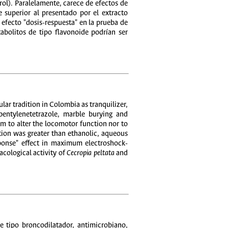
rol). Paralelamente, carece de efectos de
 superior al presentado por el extracto
 efecto "dosis-respuesta" en la prueba de
bolitos de tipo flavonoide podrían ser
ar tradition in Colombia as tranquilizer,
 pentylenetetrazole, marble burying and
m to alter the locomotor function nor to
ction was greater than ethanolic, aqueous
esponse" effect in maximum electroshock-
acological activity of
Cecropia peltata
and
e tipo broncodilatador, antimicrobiano,