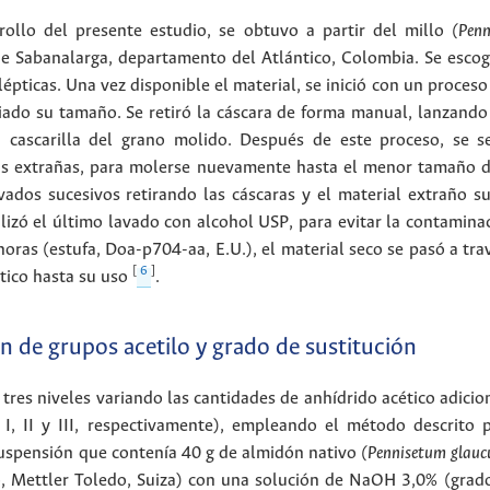
rollo del presente estudio, se obtuvo a partir del millo
(Pen
e Sabanalarga, departamento del Atlántico, Colombia. Se escogió
épticas. Una vez disponible el material, se inició con un proceso
iado su tamaño. Se retiró la cáscara de forma manual, lanzando e
 cascarilla del grano molido. Después de este proceso, se sel
las extrañas, para molerse nuevamente hasta el menor tamaño de
vados sucesivos retirando las cáscaras y el material extraño su
lizó el último lavado con alcohol USP, para evitar la contaminac
oras (estufa, Doa-p704-aa, E.U.), el material seco se pasó a tra
[
6
]
tico hasta su uso
.
n de grupos acetilo y grado de sustitución
 tres niveles variando las cantidades de anhídrido acético adicion
 I, II y III, respectivamente), empleando el método descrito
suspensión que contenía 40 g de almidón nativo
(Pennisetum glau
, Mettler Toledo, Suiza) con una solución de NaOH 3,0% (grado