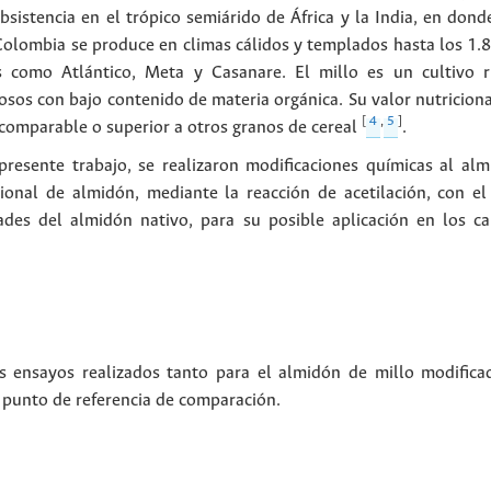
sistencia en el trópico semiárido de África y la India, en dond
Colombia se produce en climas cálidos y templados hasta los 1.8
como Atlántico, Meta y Casanare. El millo es un cultivo rús
osos con bajo contenido de materia orgánica. Su valor nutricion
[
4
,
5
]
s comparable o superior a otros granos de cereal
.
presente trabajo, se realizaron modificaciones químicas al al
onal de almidón, mediante la reacción de acetilación, con el 
ades del almidón nativo, para su posible aplicación en los c
s ensayos realizados tanto para el almidón de millo modifica
punto de referencia de comparación.