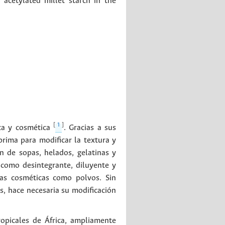
 acetylated millet starch in the
[
1
]
ica y cosmética
. Gracias a sus
prima para modificar la textura y
n de sopas, helados, gelatinas y
 como desintegrante, diluyente y
mas cosméticas como polvos. Sin
s, hace necesaria su modificación
ropicales de África, ampliamente