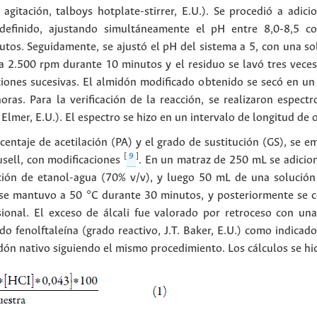
agitación, talboys hotplate-stirrer, E.U.). Se procedió a adic
definido, ajustando simultáneamente el pH entre 8,0-8,5 c
nutos. Seguidamente, se ajustó el pH del sistema a 5, con una so
 a 2.500 rpm durante 10 minutos y el residuo se lavó tres veces
ciones sucesivas. El almidón modificado obtenido se secó en un
ras. Para la verificación de la reacción, se realizaron espect
 Elmer, E.U.). El espectro se hizo en un intervalo de longitud d
entaje de acetilación (PA) y el grado de sustitución (GS), se em
[
9
]
usell, con modificaciones
. En un matraz de 250 mL se adicio
ción de etanol-agua (70% v/v), y luego 50 mL de una solución
y se mantuvo a 50 °C durante 30 minutos, y posteriormente se 
sional. El exceso de álcali fue valorado por retroceso con un
do fenolftaleína (grado reactivo, J.T. Baker, E.U.) como indicad
ón nativo siguiendo el mismo procedimiento. Los cálculos se hi