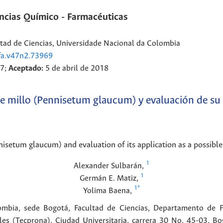
ncias Químico - Farmacéuticas
tad de Ciencias, Universidade Nacional da Colombia
ifa.v47n2.73969
17;
Aceptado:
5 de abril de 2018
de millo (Pennisetum glaucum) y evaluación de su
nisetum glaucum) and evaluation of its application as a possible
1
Alexander
Sulbarán
,
1
Germán E.
Matiz
,
1
*
Yolima
Baena
,
mbia, sede Bogotá, Facultad de Ciencias, Departamento de F
es (Tecprona), Ciudad Universitaria, carrera 30 No. 45-03, Bo