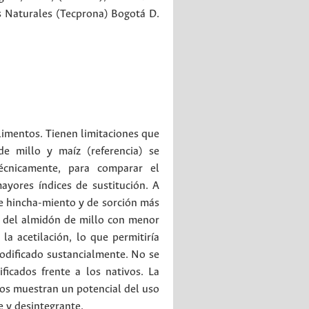
s Naturales (Tecprona)
Bogotá
D.
limentos. Tienen limitaciones que
de millo y maíz (referencia) se
técnicamente, para comparar el
yores índices de sustitución. A
de hincha-miento y de sorción más
s del almidón de millo con menor
a acetilación, lo que permitiría
modificado sustancialmente. No se
icados frente a los nativos. La
tos muestran un potencial del uso
e y desintegrante.