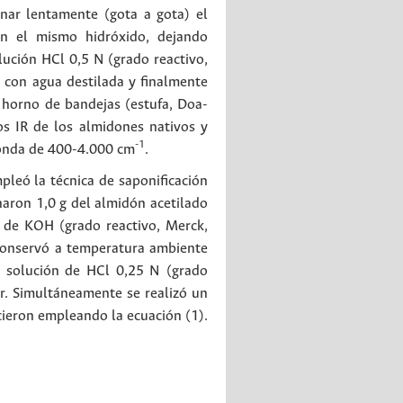
ionar lentamente (gota a gota) el
on el mismo hidróxido, dejando
lución HCl 0,5 N (grado reactivo,
 con agua destilada y finalmente
 horno de bandejas (estufa, Doa-
ros IR de los almidones nativos y
-1
e onda de 400-4.000 cm
.
pleó la técnica de saponificación
naron 1,0 g del almidón acetilado
 de KOH (grado reactivo, Merck,
conservó a temperatura ambiente
a solución de HCl 0,25 N (grado
or. Simultáneamente se realizó un
cieron empleando la ecuación (1).