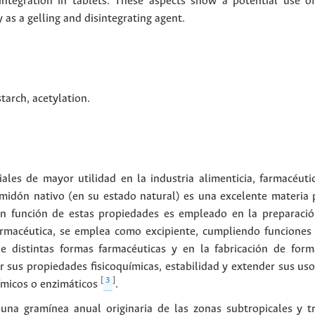
sintegration in tablets. These aspects show a potential use of
as a gelling and disintegrating agent.
starch
,
acetylation
.
ales de mayor utilidad en la industria alimenticia, farmacéut
lmidón nativo (en su estado natural) es una excelente materia 
En función de estas propiedades es empleado en la preparació
farmacéutica, se emplea como excipiente, cumpliendo funciones
de distintas formas farmacéuticas y en la fabricación de for
 sus propiedades fisicoquímicas, estabilidad y extender sus uso
[
3
]
uímicos o enzimáticos
.
una gramínea anual originaria de las zonas subtropicales y t