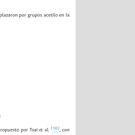
lazaron por grupos acetilo en la
a
[
10
]
propuesto por Tsai
et al.
, con