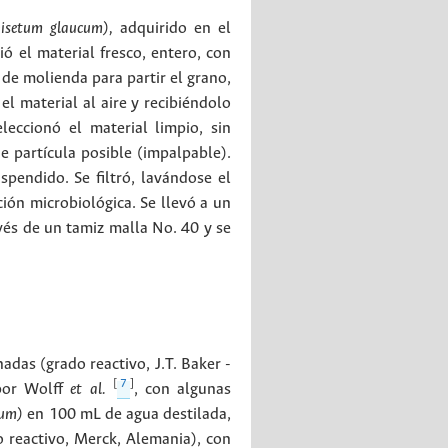
nisetum glaucum),
adquirido en el
 el material fresco, entero, con
 de molienda para partir el grano,
l material al aire y recibiéndolo
eccionó el material limpio, sin
 partícula posible (impalpable).
spendido. Se filtró, lavándose el
ión microbiológica. Se llevó a un
vés de un tamiz malla No. 40 y se
adas (grado reactivo, J.T. Baker -
[
7
]
 por Wolff
et al.
, con algunas
cum)
en 100 mL de agua destilada,
 reactivo, Merck, Alemania), con