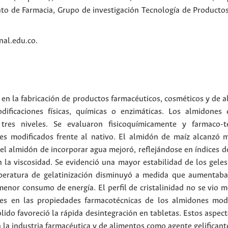
o de Farmacia, Grupo de investigación Tecnología de Producto
al.edu.co.
 en la fabricación de productos farmacéuticos, cosméticos y de a
ficaciones físicas, químicas o enzimáticas. Los almidones 
 tres niveles. Se evaluaron fisicoquímicamente y farmaco-
s modificados frente al nativo. El almidón de maíz alcanzó ma
del almidón de incorporar agua mejoró, reflejándose en índices 
n la viscosidad. Se evidenció una mayor estabilidad de los gele
mperatura de gelatinización disminuyó a medida que aumentaba l
enor consumo de energía. El perfil de cristalinidad no se vio 
es en las propiedades farmacotécnicas de los almidones modif
lido favoreció la rápida desintegración en tabletas. Estos aspec
 la industria farmacéutica y de alimentos como agente gelificant