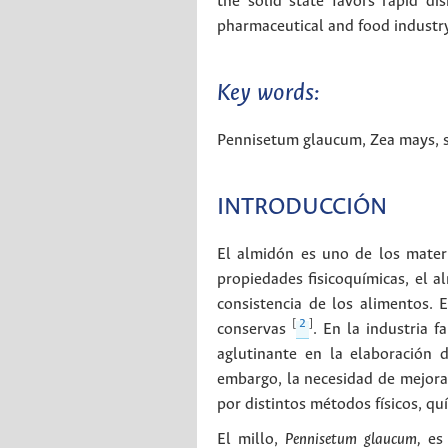
the solid state favors rapid di
pharmaceutical and food industry 
Key words:
Pennisetum glaucum
,
Zea mays
,
INTRODUCCIÓN
El almidón es uno de los materi
propiedades fisicoquímicas, el a
consistencia de los alimentos. 
[
2
]
conservas
. En la industria 
aglutinante en la elaboración 
embargo, la necesidad de mejorar
por distintos métodos físicos, q
El millo,
Pennisetum glaucum,
es 