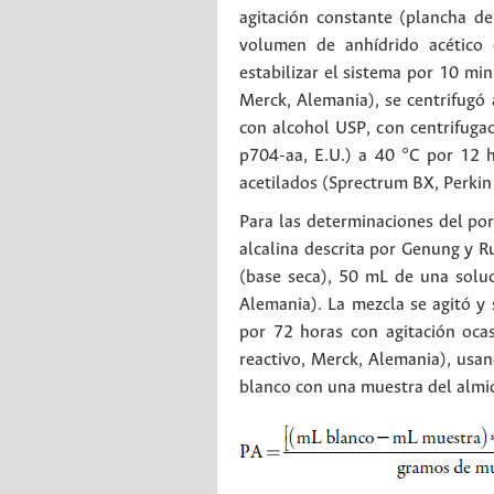
agitación constante (plancha de 
volumen de anhídrido acético 
estabilizar el sistema por 10 mi
Merck, Alemania), se centrifugó
con alcohol USP, con centrifuga
p704-aa, E.U.) a 40 °C por 12 ho
acetilados (Sprectrum BX, Perkin
Para las determinaciones del porc
alcalina descrita por Genung y R
(base seca), 50 mL de una solu
Alemania). La mezcla se agitó 
por 72 horas con agitación oca
reactivo, Merck, Alemania), usan
blanco con una muestra del almid