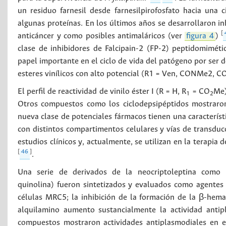
un residuo farnesil desde farnesilpirofosfato hacia una 
algunas proteínas. En los últimos años se desarrollaron in
[
anticáncer y como posibles antimaláricos (ver
figura 4
)
clase de inhibidores de Falcipain-2 (FP-2) peptidomiméti
papel importante en el ciclo de vida del patógeno por ser d
esteres vinílicos con alto potencial (R1 = Ven, CONMe2, 
El perfil de reactividad de vinilo éster I (R = H, R
= CO
Me)
1
2
Otros compuestos como los ciclodepsipéptidos mostraron
nueva clase de potenciales fármacos tienen una característ
con distintos compartimentos celulares y vías de transduc
estudios clínicos y, actualmente, se utilizan en la terapia
[
46
]
.
Una serie de derivados de la neocriptoleptina como lo
quinolina) fueron sintetizados y evaluados como agentes 
células MRC5; la inhibición de la formación de la β-hema
alquilamino aumento sustancialmente la actividad antip
compuestos mostraron actividades antiplasmodiales en e