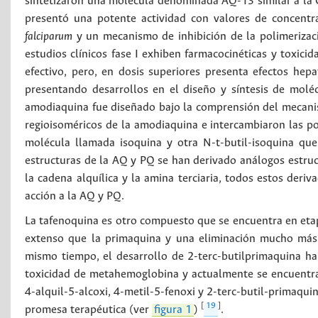
sintetizaron una molécula denominada AQ-13 similar a la C
presentó una potente actividad con valores de concentrac
falciparum
y un mecanismo de inhibición de la polimerizaci
estudios clínicos fase I exhiben farmacocinéticas y toxic
efectivo, pero, en dosis superiores presenta efectos hep
presentando desarrollos en el diseño y síntesis de mol
amodiaquina fue diseñado bajo la comprensión del mecanis
regioisoméricos de la amodiaquina e intercambiaron las p
molécula llamada isoquina y otra N-t-butil-isoquina qu
estructuras de la AQ y PQ se han derivado análogos estruc
la cadena alquílica y la amina terciaria, todos estos der
acción a la AQ y PQ.
La tafenoquina es otro compuesto que se encuentra en etap
extenso que la primaquina y una eliminación mucho más 
mismo tiempo, el desarrollo de 2-terc-butilprimaquina h
toxicidad de metahemoglobina y actualmente se encuentra 
4-alquil-5-alcoxi, 4-metil-5-fenoxi y 2-terc-butil-primaqui
[
19
]
promesa terapéutica (ver
figura 1
)
.