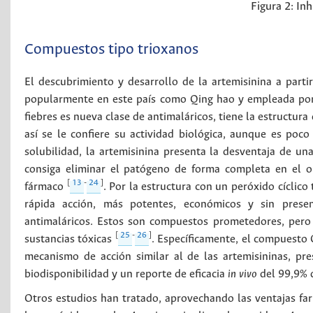
Figura 2:
Inh
Compuestos tipo trioxanos
El descubrimiento y desarrollo de la artemisinina a parti
popularmente en este país como Qing hao y empleada por 
fiebres es nueva clase de antimaláricos, tiene la estructu
así se le confiere su actividad biológica, aunque es poco
solubilidad, la artemisinina presenta la desventaja de 
consiga eliminar el patógeno de forma completa en el o
[
13
-
24
]
fármaco
. Por la estructura con un peróxido cíclic
rápida acción, más potentes, económicos y sin presen
antimaláricos. Estos son compuestos prometedores, pero
[
25
-
26
]
sustancias tóxicas
. Específicamente, el compuesto
mecanismo de acción similar al de las artemisininas, pr
biodisponibilidad y un reporte de eficacia
in vivo
del 99,9% d
Otros estudios han tratado, aprovechando las ventajas fa