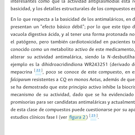
interesantes como que la actividad antiplasmodial está re
basicidad, y los detalles estructurales de los compuestos 
En lo que respecta a la basicidad de los antimaláricos, en 
presentan un "efecto básico débil"; por lo que este tipo d
vacuola digestiva ácida, y al tener una forma protonada 
el patógeno, pero también cardiotoxicidad en pacientes t
conocido como un metabolito activo de este medicamento, e
alterar su actividad antimalárica, siendo la
N
-desbutilh
ejemplo es la dihidroacridindiona WR243251 (derivado de 
[
22
]
mepacrina
, poco se conoce de este compuesto, en 
falciparum
resistentes a CQ en monos
Aotus,
además de que i
se ha demostrado que este principio activo inhibe la biocr
mecanismo de su actividad, dado que se ha evidenciado 
promisorias para ser candidatas antimaláricas y actualmen
de esta clase de compuestos puede cuestionarse por su apar
[
23
]
estudios clínicos fase I (ver
figura 2
)
.