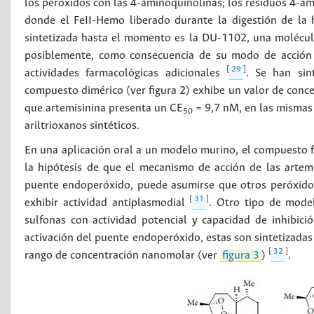
los peróxidos con las 4-aminoquinolinas; los residuos 4-ami
donde el FeII-Hemo liberado durante la digestión de la 
sintetizada hasta el momento es la DU-1102, una molécul
posiblemente, como consecuencia de su modo de acción 
[
29
]
actividades farmacológicas adicionales
. Se han sin
compuesto dimérico (ver figura 2) exhibe un valor de conce
que artemisinina presenta un CE
= 9,7 nM, en las mismas
50
ariltrioxanos sintéticos.
En una aplicación oral a un modelo murino, el compuesto f
la hipótesis de que el mecanismo de acción de las artemi
puente endoperóxido, puede asumirse que otros peróxido
[
31
]
exhibir actividad antiplasmodial
. Otro tipo de model
sulfonas con actividad potencial y capacidad de inhibici
activación del puente endoperóxido, estas son sintetizada
[
32
]
rango de concentración nanomolar (ver
figura 3
)
.