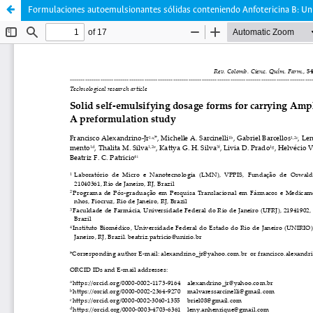
Formulaciones autoemulsionantes sólidas conteniendo Anfotericina B: Un