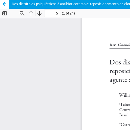
Dos distúrbios psiquiátricos à antibioticoterapia: reposicionamento da c