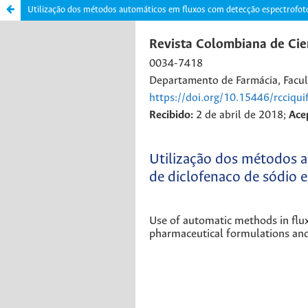
Utilização dos métodos automáticos em fluxos com detecção espectrofoto