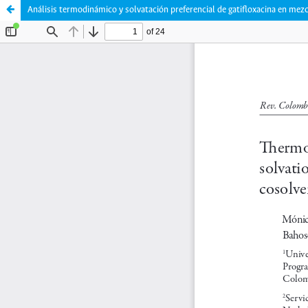
Análisis termodinámico y solvatación preferencial de gatifloxacina en me