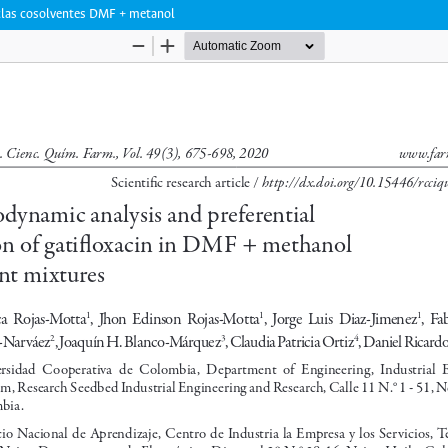
zclas cosolventes DMF + metanol