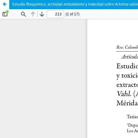
Estudio fitoquímico, actividad antioxidante y toxicidad sobre Artemia sali