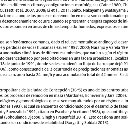
ación en diferentes climas y configuraciones morfológicas (Caine 1980; C
Guzzetti et ál. 2007, 2008; Li et ál. 2011; Saito, Nakayama y Matsuyama
 forma, aunque los procesos de remoción en masa son condicionados por 
u desencadenamiento ocurre cuando se presentan energías capaces de ini
tas corresponden en áreas de climas templado-húmedos, expresados en um
asa son fenómenos comunes, dado el relieve montañoso andino y el desar
s y pérdidas de vidas humanas (Hauser 1997, 2000; Naranjo y Varela 199
a anomalías climáticas de diferentes umbrales, que varían según el régim
to desencadenado por precipitaciones en una ladera urbanizada, localiza
l 18 de junio de 1991, donde se desencadenó un flujo de barro que dejó 91
006), como consecuencia de la ocurrencia de precipitaciones anómalas as
, que alcanzaron hasta 24 mm/h y una acumulación total de 42 mm en 3 a 4
metropolitana de la ciudad de Concepción (36 ºS) es uno de los centros ur
los los procesos de remoción en masa (Mardones, Echeverría y Jara 2006). 
tológicos y geomorfológicos que se ven muy alterados por un régimen cli
dones 1993), el cual se encuentra condicionado por el desarrollo de fases
y Fuenzalida 1991, citado en Escobar y Aceituno 1998), que contribuye 
ual (Sohoulande Djebou, Singh y Frauenfeld 2014). Esto ocasiona una ser
cando sus condiciones de estabilidad (Borgatti y Soldati 2013).