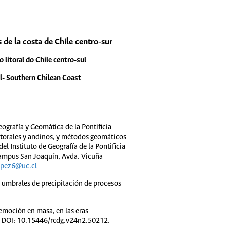
 de la costa de Chile centro-sur
litoral do Chile centro-sul
al- Southern Chilean Coast
grafía y Geomática de la Pontificia
litorales y andinos, y métodos geomáticos
l Instituto de Geografía de la Pontificia
. Campus San Joaquín, Avda. Vicuña
opez6@uc.cl
s umbrales de precipitación de procesos
remoción en masa, en las eras
. DOI: 10.15446/rcdg.v24n2.50212.