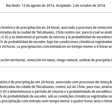
Recibido: 13 de agosto de 2014. Aceptado: 2 de octubre de 2014.
istro histórico de precipitación en 24 horas, asociado a procesos de remo
zadas de la ciudad de Talcahuano, Chile centro-sur, para lo cual se anal
(I-D) y se determinó el periodo de retorno y la probabilidad de excedencia
5% de probabilidad de exceder, bajo las condiciones climáticas registrad
 24 horas. La precipitación concentrada en un tiempo menor a 4 horas serí
icación territorial, remoción en masa, riesgo natural, umbral de precipitac
o histórico de precipitação em 24 horas, associado com processos de rem
nizadas da cidade de Talcahuano, centro-sul do Chile; para isso, analisa
I-D) e determinouse o período de retorno e a probabilidade de excedência
% de probabilidade de exceder, sob as condições climáticas registradas 
 precipitação concentrada num tempo menor a quatro horas seria o limiar