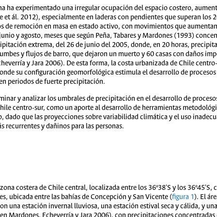
ona ha experimentado una irregular ocupación del espacio costero, aumen
e et ál. 2012), especialmente en laderas con pendientes que superan los 2
s de remoción en masa en estado activo, con movimientos que aumentan s
 junio y agosto, meses que según Peña, Tabares y Mardones (1993) concen
cipitación extrema, del 26 de junio del 2005, donde, en 20 horas, precip
umbes y flujos de barro, que dejaron un muerto y 60 casas con daños impo
heverría y Jara 2006). De esta forma, la costa urbanizada de Chile centr
 donde su configuración geomorfológica estimula el desarrollo de proces
n periodos de fuerte precipitación.
rminar y analizar los umbrales de precipitación en el desarrollo de proces
ile centro-sur, como un aporte al desarrollo de herramientas metodológica
rio, dado que las proyecciones sobre variabilidad climática y el uso inadec
 recurrentes y dañinos para las personas.
zona costera de Chile central, localizada entre los 36º38'S y los 36º45'S,
s, ubicada entre las bahías de Concepción y San Vicente (
figura 1
). El á
una estación invernal lluviosa, una estación estival seca y cálida, y una 
en Mardones, Echeverría y Jara 2006), con precipitaciones concentradas 