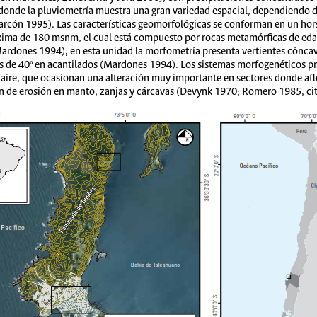
donde la pluviometría muestra una gran variedad espacial, dependiendo de
(Alarcón 1995). Las características geomorfológicas se conforman en un ho
máxima de 180 msnm, el cual está compuesto por rocas metamórficas de e
ardones 1994), en esta unidad la morfometría presenta vertientes cóncavo
más de 40º en acantilados (Mardones 1994). Los sistemas morfogenéticos pr
l aire, que ocasionan una alteración muy importante en sectores donde a
ón de erosión en manto, zanjas y cárcavas (Devynk 1970; Romero 1985, ci