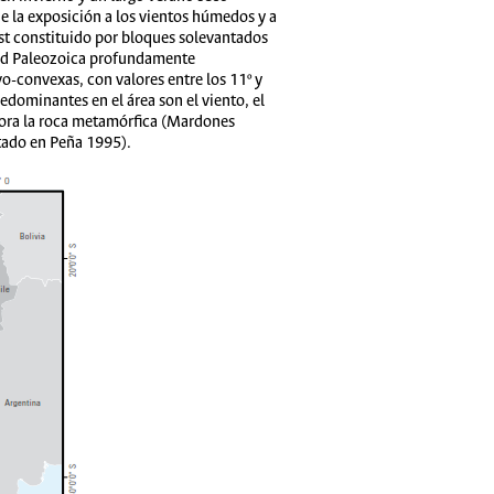
 la exposición a los vientos húmedos y a
rst constituido por bloques solevantados
dad Paleozoica profundamente
-convexas, con valores entre los 11º y
edominantes en el área son el viento, el
flora la roca metamórfica (Mardones
tado en Peña 1995).