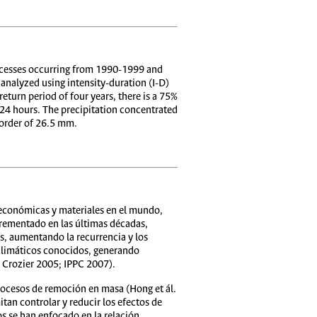
 processes occurring from 1990-1999 and
analyzed using intensity-duration (I-D)
return period of four years, there is a 75%
n 24 hours. The precipitation concentrated
e order of 26.5 mm.
económicas y materiales en el mundo,
ncrementado en las últimas décadas,
s, aumentando la recurrencia y los
 climáticos conocidos, generando
 Crozier 2005; IPPC 2007).
procesos de remoción en masa (Hong et ál.
tan controlar y reducir los efectos de
os se han enfocado en la relación