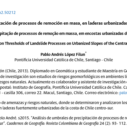
4n2.50212
tación de procesos de remoción en masa, en laderas urbanizadas
cipitação de processos de remoção em massa, em encostas urbanizadas do 
ion Thresholds of Landslide Processes on Urbanized Slopes of the Centr
*
Pablo Andrés López Filun
Pontificia Universidad Católica de Chile, Santiago - Chile
ón (Chile, 2013). Diplomado en Geomática y estudiante de Maestría en Geo
s de investigación son estudios de riesgos geomorfológicos en ambientes 
sgos naturales. Actualmente es colaborador y asistente de investigación de
 postal: Instituto de Geografía, Pontificia Universidad Católica de Chile
 casilla 306, correo 22. Macul, Santiago, Chile. Correo electrónico:
pal
io de amenazas y riesgos naturales, donde se determinaron y analizaron lo
laderas fuertemente urbanizadas de la costa de Chile centro-sur.
ablo André. s2015. "Análisis de umbrales de precipitación de procesos de 
ur".
Cuadernos de Geografía: Revista Colombiana de Geografía
24 (2): 93- 112