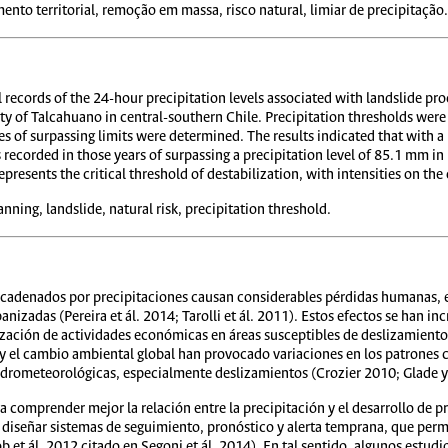
ento territorial, remoção em massa, risco natural, limiar de precipitação.
ical records of the 24-hour precipitation levels associated with landslide
ty of Talcahuano in central-southern Chile. Precipitation thresholds were 
es of surpassing limits were determined. The results indicated that with a 
 recorded in those years of surpassing a precipitation level of 85.1 mm i
epresents the critical threshold of destabilization, with intensities on th
ning, landslide, natural risk, precipitation threshold.
cadenados por precipitaciones causan considerables pérdidas humanas, 
izadas (Pereira et ál. 2014; Tarolli et ál. 2011). Estos efectos se han i
lización de actividades económicas en áreas susceptibles de deslizamiento
 y el cambio ambiental global han provocado variaciones en los patrones
idrometeorológicas, especialmente deslizamientos (Crozier 2010; Glade y
a comprender mejor la relación entre la precipitación y el desarrollo de 
e diseñar sistemas de seguimiento, pronóstico y alerta temprana, que permi
b et ál. 2012 citado en Segoni et ál. 2014). En tal sentido, algunos estudi