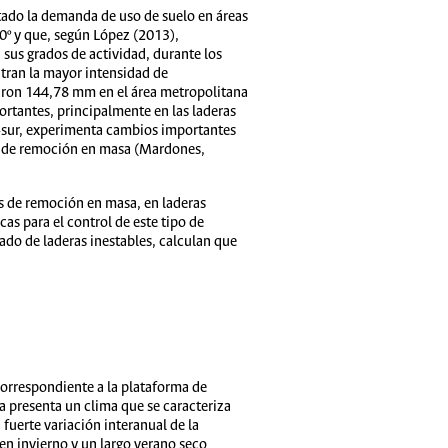
tado la demanda de uso de suelo en áreas
0º y que, según López (2013),
us grados de actividad, durante los
tran la mayor intensidad de
itaron 144,78 mm en el área metropolitana
rtantes, principalmente en las laderas
o-sur, experimenta cambios importantes
os de remoción en masa (Mardones,
os de remoción en masa, en laderas
s para el control de este tipo de
uado de laderas inestables, calculan que
 correspondiente a la plataforma de
rea presenta un clima que se caracteriza
fuerte variación interanual de la
en invierno y un largo verano seco