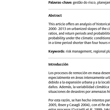
Palavras-chave:
gestão do risco, planejam
Abstract
This article offers an analysis of histor
2000- 2013 on urbanized slopes of the ci
ratios, and return periods and probabiliti
probability under the climatic conditions
in a time period shorter than four hours r
Keywords:
risk management, regional plan
Introducción
Los procesos de remoción en masa desen
especialmente en áreas intensamente urban
debido a la expansión urbana y a la loca
daños. Además, la variabilidad climática
situaciones de desastres por amenazas h
Por esta razón, se han hecho intentos par
2005; Ibsen y Casagli 2004), con el fin d
estos procesos (Guzzetti et ál. 1999; Jako