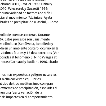
hleborad 2001; Crozier 1999; Dahal y
 2010; Wieczorek y Guzzetti 1999;
una variedad de factores de difícil
ciar el movimiento (Alcántara-Ayala
brales de precipitación (Cascini, Cuomo
rollo de cuencas costeras. Durante
6). Estos procesos son usualmente
en climático (Sepúlveda, Rebolledo y
da en un ambiente costero, ocurrió en la
 víctimas fatales y 16 desaparecidos (Van
ociadas al fenómeno El Niño (Vargas et
 horas (Garreaud y Rutllant 1996, citado
banos más expuestos a peligros naturales
En ella coexisten equilibrios
mático de tipo mediterráneo con gran
 extremas de precipitación, asociadas al
en una fuerte variación de la
ie de impactos en el comportamiento