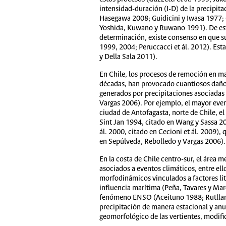
intensidad-duración (I-D) de la precipit
Hasegawa 2008; Guidicini y Iwasa 1977; 
Yoshida, Kuwano y Ruwano 1991). De esta
determinación, existe consenso en que s
1999, 2004; Peruccacci et ál. 2012). Es
y Della Sala 2011).
En Chile, los procesos de remoción en m
décadas, han provocado cuantiosos daño
generados por precipitaciones asociadas 
Vargas 2006). Por ejemplo, el mayor even
ciudad de Antofagasta, norte de Chile, e
Sint Jan 1994, citado en Wang y Sassa 2
ál. 2000, citado en Cecioni et ál. 2009)
en Sepúlveda, Rebolledo y Vargas 2006).
En la costa de Chile centro-sur, el área 
asociados a eventos climáticos, entre el
morfodinámicos vinculados a factores li
influencia marítima (Peña, Tavares y Mar
fenómeno ENSO (Aceituno 1988; Rutllant 
precipitación de manera estacional y an
geomorfológico de las vertientes, modifi