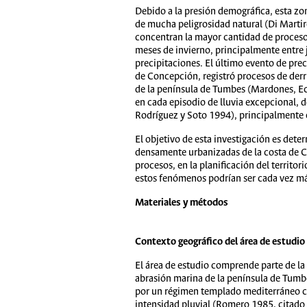
Debido a la presión demográfica, esta z
de mucha peligrosidad natural (Di Martir
concentran la mayor cantidad de proceso
meses de invierno, principalmente entre
precipitaciones. El último evento de pre
de Concepción, registró procesos de derr
de la península de Tumbes (Mardones, Ec
en cada episodio de lluvia excepcional,
Rodríguez y Soto 1994), principalmente e
El objetivo de esta investigación es dete
densamente urbanizadas de la costa de Ch
procesos, en la planificación del territo
estos fenómenos podrían ser cada vez más
Materiales y métodos
Contexto geográfico del área de estudio
El área de estudio comprende parte de la 
abrasión marina de la península de Tumbe
por un régimen templado mediterráneo con 
intensidad pluvial (Romero 1985, citado 