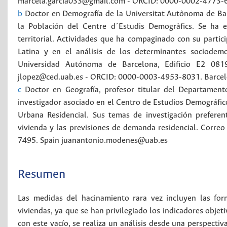
marcela.garcia033@gmail.com - ORCID: 0000-0002-4773-
b
Doctor en Demografía de la Universitat Autònoma de Ba
la Población del Centre d´Estudis Demogràfics. Se ha e
territorial. Actividades que ha compaginado con su parti
Latina y en el análisis de los determinantes sociodemo
Universidad Autónoma de Barcelona, Edificio E2 08193
jlopez@ced.uab.es - ORCID: 0000-0003-4953-8031.
Barce
c
Doctor en Geografía, profesor titular del Departamen
investigador asociado en el Centro de Estudios Demográfi
Urbana Residencial. Sus temas de investigación preferent
vivienda y las previsiones de demanda residencial. Corr
7495.
Spain
juanantonio.modenes@uab.es
Resumen
Las medidas del hacinamiento rara vez incluyen las for
viviendas, ya que se han privilegiado los indicadores objet
con este vacío, se realiza un análisis desde una perspecti