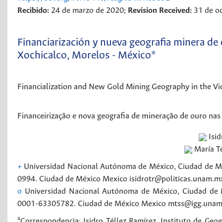
Recibido:
24 de marzo de 2020;
Revision Received:
31 de o
Financiarización y nueva geografia minera de
Xochicalco, Morelos - México*
Financialization and New Gold Mining Geography in the Vic
Financeirização e nova geografia de mineração de ouro na
Isid
María T
+
Universidad Nacional Autónoma de México, Ciudad de Mé
0994.
Ciudad de México
Mexico
isidrotr@politicas.unam.m
o
Universidad Nacional Autónoma de México, Ciudad de
0001-63305782.
Ciudad de México
Mexico
mtss@igg.una
a
Correspondencia: Isidro Téllez Ramírez, Instituto de Geog