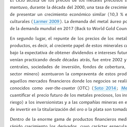
El ciclo alcista de los precios de los metales preciosos
mantuvo, durante la década del 2000, una tasa de crecimi
de presentar un crecimiento económico similar (10,3 % 
culturales (
Larmer 2009
). La demanda del metal áureo po
de la demanda mundial en 2017 (Back to World Gold Counc
En segundo lugar, el repunte de los precios de los metal
productos, es decir, al creciente papel de estos minerales 
bajo la expectativa de obtener dividendos e intereses futur
venían practicando desde décadas atrás, fue entre 2002 
centrales, sociedades de inversión, fondos de cobertura
sector minero) acentuaron la compraventa de estos prod
aquellos mercados financieros donde los negocios se reali
conocidos como
over-the-counter
(OTC) (
Soto 2014
;
Me
cuantificar el precio futuro de los metales preciosos, los
riesgo) a los inversionistas y a las compañías mineras en 
de invertir en la titularización del oro o la plata son tomad
Dentro de la enorme gama de productos financieros media
rápido crecimiento los derivados, cuyo carácter especu