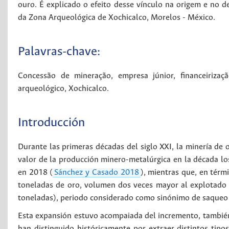
ouro. É explicado o efeito desse vínculo na origem e no 
da Zona Arqueológica de Xochicalco, Morelos - México.
Palavras-chave:
Concessão de mineração
,
empresa júnior
,
financeirizaç
arqueológico
,
Xochicalco
.
Introducción
Durante las primeras décadas del siglo XXI, la minería de 
valor de la producción minero-metalúrgica en la década lo
en 2018 (
Sánchez y Casado 2018
), mientras que, en térm
toneladas de oro, volumen dos veces mayor al explotado 
toneladas), periodo considerado como sinónimo de saqueo
Esta expansión estuvo acompaiada del incremento, también 
han distinguido históricamente por extraer distintos tipo