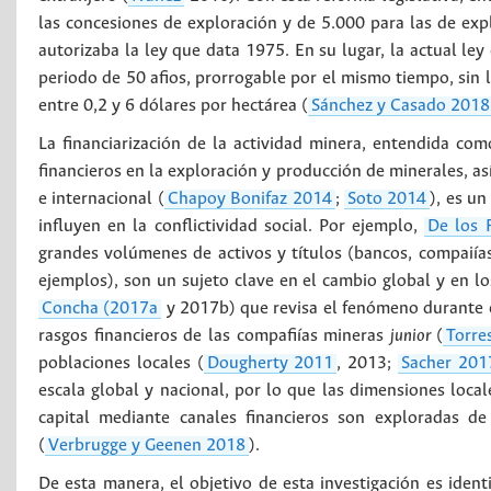
las concesiones de exploración y de 5.000 para las de exp
autorizaba la ley que data 1975. En su lugar, la actual le
periodo de 50 afios, prorrogable por el mismo tiempo, sin 
entre 0,2 y 6 dólares por hectárea (
Sánchez y Casado 2018
La financiarización de la actividad minera, entendida co
financieros en la exploración y producción de minerales, as
e internacional (
Chapoy Bonifaz 2014
;
Soto 2014
), es u
influyen en la conflictividad social. Por ejemplo,
De los 
grandes volúmenes de activos y títulos (bancos, compaiía
ejemplos), son un sujeto clave en el cambio global y en lo
Concha (2017a
y 2017b) que revisa el fenómeno durante 
rasgos financieros de las compafiías mineras
junior
(
Torre
poblaciones locales (
Dougherty 2011
, 2013;
Sacher 201
escala global y nacional, por lo que las dimensiones loca
capital mediante canales financieros son exploradas d
(
Verbrugge y Geenen 2018
).
De esta manera, el objetivo de esta investigación es identif