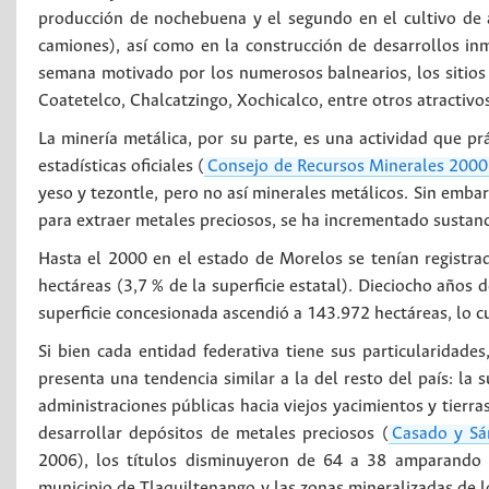
producción de nochebuena y el segundo en el cultivo de a
camiones), así como en la construcción de desarrollos inmo
semana motivado por los numerosos balnearios, los sitios 
Coatetelco, Chalcatzingo, Xochicalco, entre otros atractivos
La minería metálica, por su parte, es una actividad que p
estadísticas oficiales (
Consejo de Recursos Minerales 2000
yeso y tezontle, pero no así minerales metálicos. Sin emba
para extraer metales preciosos, se ha incrementado sustan
Hasta el 2000 en el estado de Morelos se tenían registr
hectáreas (3,7 % de la superficie estatal). Dieciocho años 
superficie concesionada ascendió a 143.972 hectáreas, lo cua
Si bien cada entidad federativa tiene sus particularidad
presenta una tendencia similar a la del resto del país: la 
administraciones públicas hacia viejos yacimientos y tierra
desarrollar depósitos de metales preciosos (
Casado y Sá
2006), los títulos disminuyeron de 64 a 38 amparando u
municipio de Tlaquiltenango y las zonas mineralizadas de l