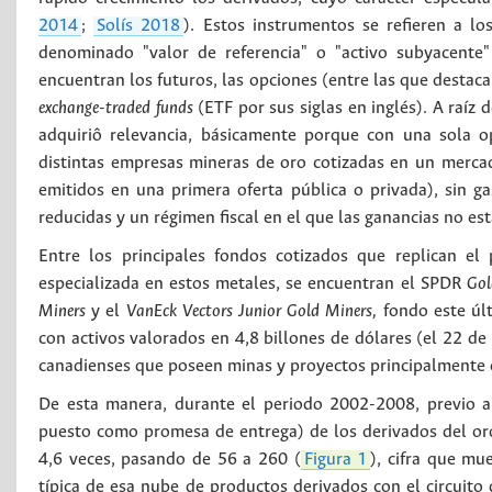
2014
;
Solís 2018
). Estos instrumentos se refieren a lo
denominado "valor de referencia" o "activo subyacente
encuentran los futuros, las opciones (entre las que destac
exchange-traded funds
(ETF por sus siglas en inglés). A raíz
adquiriô relevancia, básicamente porque con una sola o
distintas empresas mineras de oro cotizadas en un merca
emitidos en una primera oferta pública o privada), sin g
reducidas y un régimen fiscal en el que las ganancias no es
Entre los principales fondos cotizados que replican el
especializada en estos metales, se encuentran el SPDR
Gol
Miners
y el
VanEck Vectors Junior Gold Miners,
fondo este úl
con activos valorados en 4,8 billones de dólares (el 22 d
canadienses que poseen minas y proyectos principalmente 
De esta manera, durante el periodo 2002-2008, previo a l
puesto como promesa de entrega) de los derivados del o
4,6 veces, pasando de 56 a 260 (
Figura 1
), cifra que mu
típica de esa nube de productos derivados con el circuito 