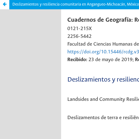
Deslizamientos y resiliencia comunitaria en Angangueo-Michoacán, México