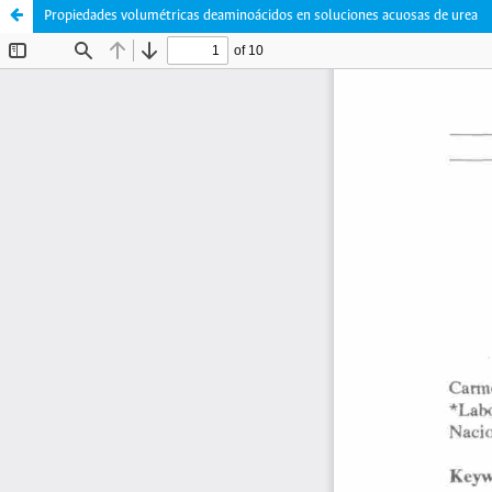
Propiedades volumétricas deaminoácidos en soluciones acuosas de urea