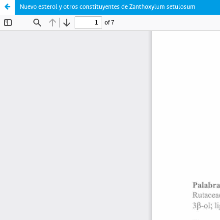
Nuevo esterol y otros constituyentes de Zanthoxylum setulosum